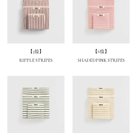
【5位】
【6位】
RIPPLE STRIPES
SHADEDPINK STRIPES