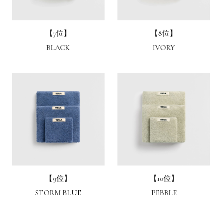
【7位】
【8位】
BLACK
IVORY
【9位】
【10位】
STORM BLUE
PEBBLE