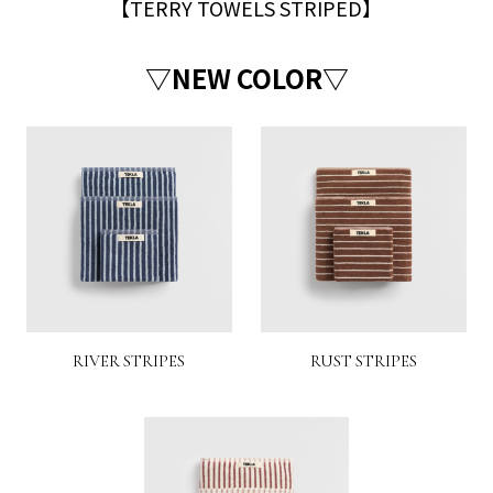
【TERRY TOWELS STRIPED】
▽NEW COLOR▽
RIVER STRIPES
RUST STRIPES