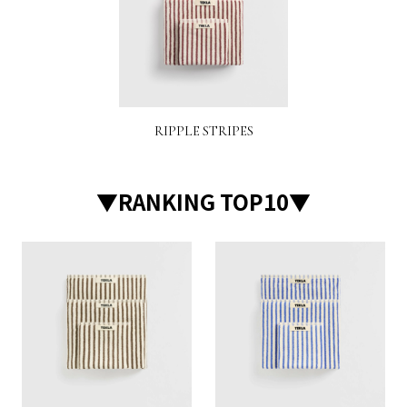
RIPPLE STRIPES
▼RANKING TOP10▼