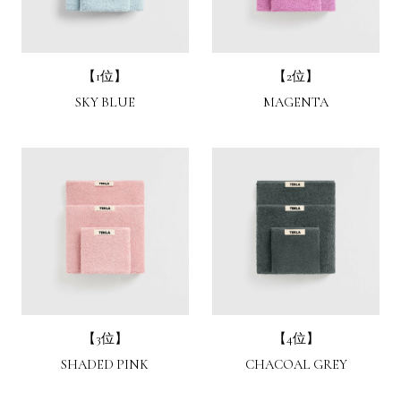
【1位】
【2位】
SKY BLUE
MAGENTA
【3位】
【4位】
SHADED PINK
CHACOAL GREY