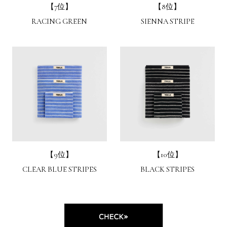
【7位】
【8位】
RACING GREEN
SIENNA STRIPE
【9位】
【10位】
CLEAR BLUE STRIPES
BLACK STRIPES