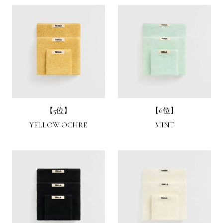
【5位】
【6位】
YELLOW OCHRE
MINT