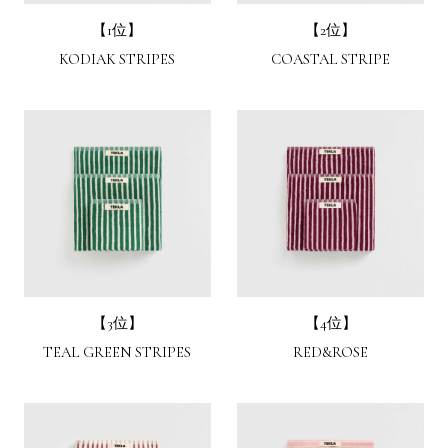
【1位】
【2位】
KODIAK STRIPES
COASTAL STRIPE
【3位】
【4位】
TEAL GREEN STRIPES
RED&ROSE