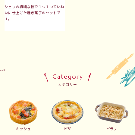
シェフの繊細な技で１つ１つていね
いに仕上げた
焼き菓子のセットで
す。
-->
Category
カテゴリー
キッシュ
ピザ
ピラフ