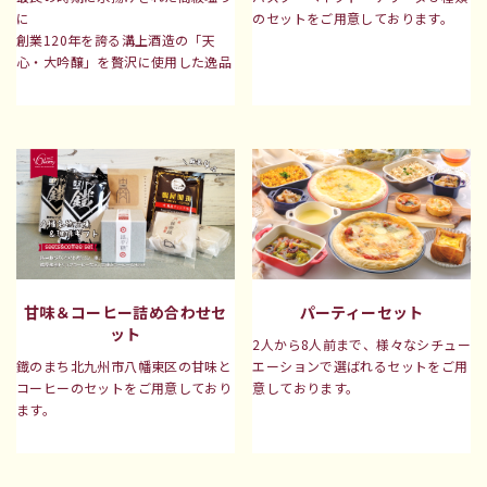
のセットをご用意しております。
に
創業120年を誇る溝上酒造の「天
心・大吟醸」を贅沢に使用した逸品
甘味＆コーヒー詰め合わせセ
パーティーセット
ット
2人から8人前まで、様々なシチュー
鐡のまち北九州市八幡東区の甘味と
エーションで
選ばれるセットをご用
コーヒーの
セットをご用意しており
意しております。
ます。