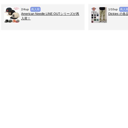
2/4up
再入荷
1/10up
再入
American Needle LINE OUTシリーズが再
Dickies 
入荷！