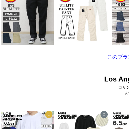
このブラ
Los An
ロサ
人