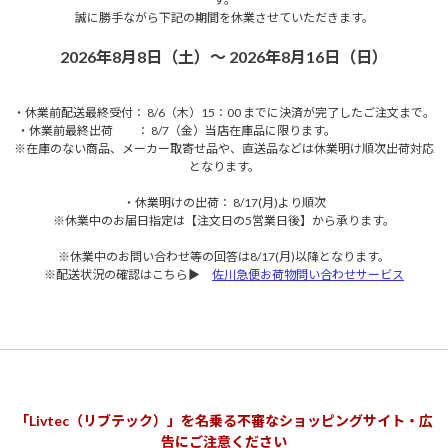
誠に勝手ながら下記の期間を休業させていただきます。
2026年8月8日（土）～ 2026年8月16日（日）
・休業前配送最終受付： 8/6（木）15：00 までに決済が完了したご注文まで。
・休業前最終出荷 ： 8/7（金）当店在庫品に限ります。
※在庫のない商品、メーカー取寄せ品や、直送品などは休業明け順次出荷対応
となります。
・休業明けの出荷： 8/17(月)より順次
※休業中のお届日指定は【注文日の5営業日後】から承ります。
※休業中のお問い合わせ等の回答は8/17(月)以降となります。
※配送状況の確認はこちら▶
佐川急便お荷物問い合わせサービス
「Livtec（リブテック）」を名乗る不審なショッピングサイト・広
告にご注意ください