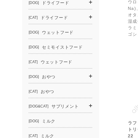
ウロ
Na
オタ
湿成
ラミ
ゴシ
ラフ
トリ
22