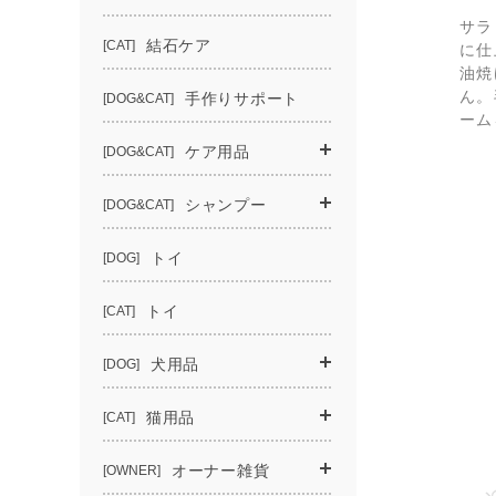
サラ
に仕
油焼
ん。
ーム