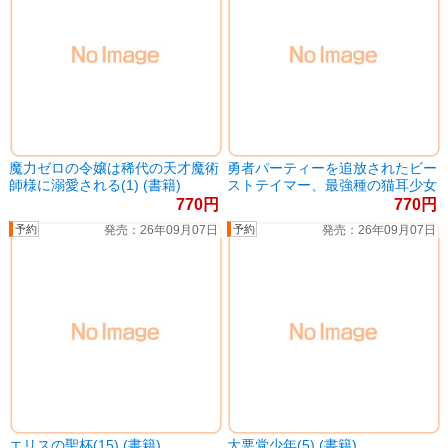
魔力ゼロの令嬢は稀代の天才魔術
勇者パーティーを追放されたビー
師様に溺愛される(1) (書籍)
ストテイマー、最強種の猫耳少女
と出会う(12) (書籍)
770
770
26年09月07日
26年09月07日
エリスの聖杯(15) (書籍)
大悪党少年(5) (書籍)