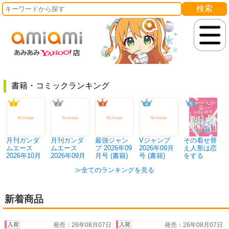
書籍・コミック
月刊ガンダ
月刊ガンダ
最強ジャン
Vジャンプ
その着せ替
ムエース
ムエース
プ 2026年09
2026年09月
え人形は恋
2026年10月
2026年09月
月号 (書籍)
号 (書籍)
をする
号 (書籍)
号 (書籍)
Season 2 お
≫全てのランキングを見る
疲れ様本 (書
籍)
新着商品
26年08月07日
26年08月07日