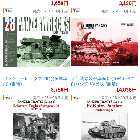
BOOKLET (書籍)
1,650
3,190
26年08月未定
26年08月未定
パンツァーレックス 28号(英軍車
東部戦線装甲車両 3号1943-44年
両) (書籍)
白ロシア KV出版 (書籍)
8,756
14,036
26年08月未定
26年08月未定