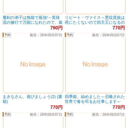
魔剣の弟子は無能で最強!～英雄
リピート・ヴァイス～悪役貴族は
流の修行で万能になれたので、最
死にたくないので四天王になるの
強を目指します～(コミック)(10)
をやめました～(3) (書籍)
790
770
(完) (書籍)
26年09月07日
26年09月07日
まきなさん、遊びましょう(2) (書
四季姫、始めました～召喚された
籍)
世界で春を司るお仕事します～
(4)(完) (書籍)
770
770
26年09月07日
26年09月07日