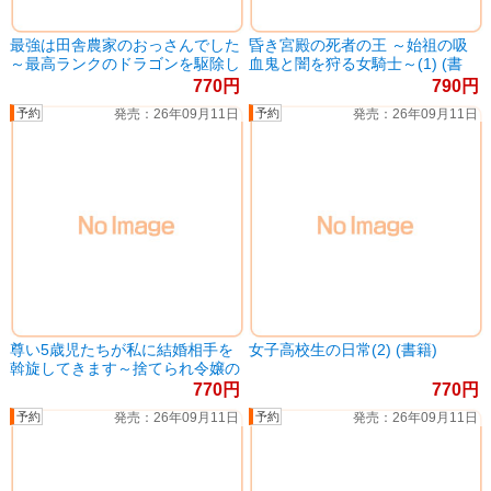
最強は田舎農家のおっさんでした
昏き宮殿の死者の王 ～始祖の吸
～最高ランクのドラゴンを駆除し
血鬼と闇を狩る女騎士～(1) (書
た結果、実力が世界にバレました
籍)
770
790
～(4) (書籍)
26年09月11日
26年09月11日
尊い5歳児たちが私に結婚相手を
女子高校生の日常(2) (書籍)
斡旋してきます～捨てられ令嬢の
私に紹介されたのはなんと宰相補
770
770
佐～(3) (書籍)
26年09月11日
26年09月11日