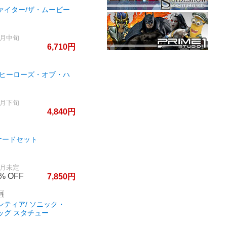
ァイター/ザ・ムービー
0月中旬
6,710
 ヒーローズ・オブ・ハ
3月下旬
4,840
リケードセット
2月未定
5%
7,850
ティア/ ソニック・
ッグ スタチュー