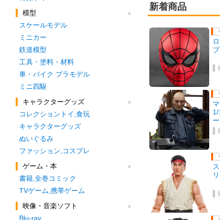
新着商品
模型
スケールモデル
ミニカー
ロ
ブ
鉄道模型
工具・塗料・材料
車・バイク プラモデル
ミニ四駆
キャラクターグッズ
マ
1
コレクショントイ,食玩
ー
キャラクターグッズ
ぬいぐるみ
ファッション,コスプレ
ゲーム・本
ス
リ
書籍,全巻コミック
TVゲーム,携帯ゲーム
映像・音楽ソフト
Blu-ray