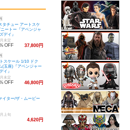
スタチュー アートスケ
 マグニートー『アベンジャ
ムズデイ』
0月未定
0%
37,800
スケール 1/10 ドク
ム(玉座)『アベンジャー
ズデイ』
0月未定
0%
46,800
ァイター/ザ・ムービー
0月上旬
4,620