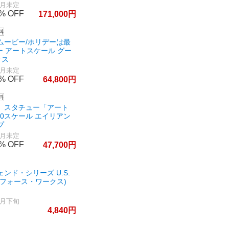
7月未定
0%
171,000
ムービー/ホリデーは最
ュー アートスケール グー
クス
7月未定
0%
64,800
』スタチュー「アート
10スケール エイリアン
プ
7月未定
0%
47,700
ンド・シリーズ U.S.
(フォース・ワークス)
7月下旬
4,840