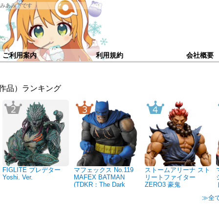
みあみ」です
ご利用案内
利用規約
会社概要
作品）
FIGLITE プレデター
マフェックス No.119
ストームアリーナ スト
Yoshi. Ver.
MAFEX BATMAN
リートファイター
(TDKR：The Dark
ZERO3 豪鬼
Knight Triumphant)
≫全