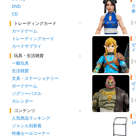
ス
DVD
春
CD
トレーディングカード
カードゲーム
トレーディングカード
ゼ
カードサプライ
イ
玩具・生活雑貨
一般玩具
生活雑貨
文具・ステーショナリー
ゼ
ボードゲーム
イ
ジグソーパズル
カレンダー
コンテンツ
人気商品ランキング
1
ジャンル別新着
特価セールコーナー