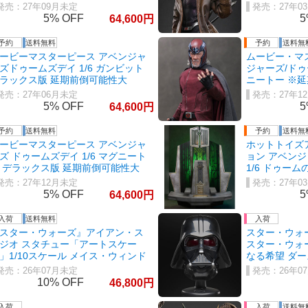
27年09月未定
27年0
5%
5
64,600
ービーマスターピース アベンジャ
ムービー・マ
ズドゥームズデイ 1/6 ガンビット
ジャーズ/ドゥ
ラックス版 延期前倒可能性大
ニートー ※
27年06月未定
27年1
5%
5
64,600
ービーマスターピース アベンジャ
ホットトイズ
ズ ドゥームズデイ 1/6 マグニート
ョン アベン
 デラックス版 延期前倒可能性大
1/6 ドゥー
大
27年12月未定
27年0
5%
5
64,600
スター・ウォーズ』アイアン・ス
スター・ウォ
ジオ スタチュー「アートスケー
スター・ウォー
」1/10スケール メイス・ウィンド
なる希望 ダ
メット
26年07月未定
26年0
10%
46,800