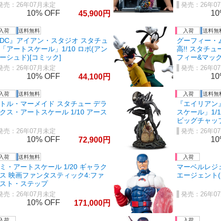
26年07月未定
26年0
10%
1
45,900
DC』アイアン・スタジオ スタチュ
グーフィー・
「アートスケール」1/10 ロボ(アン
高!! スタチ
ーシュド)[コミック]
フィー&マッ
26年07月未定
26年0
10%
1
44,100
トル・マーメイド スタチュー デラ
『エイリアン
クス・アートスケール 1/10 アース
スケール」1/
ビッグチャッ
26年07月未定
26年0
10%
1
72,900
ミ・アートスケール 1/20 ギャラク
マーベルレジェ
ス 映画ファンタスティック4:ファ
エージェント
スト・ステップ
26年07月未定
26年0
10%
171,000