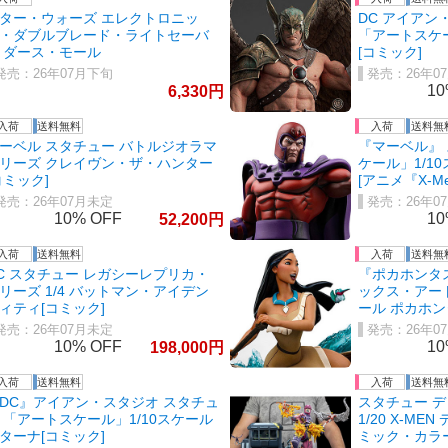
ター・ウォーズ エレクトロニッ
DC アイア
・ダブルブレード・ライトセーバ
「アートスケー
 ダース・モール
[コミック]
26年07月下旬
26年0
1
6,330
ーベル スタチュー バトルジオラマ
『マーベル』
リーズ クレイヴン・ザ・ハンター
ケール」1/1
コミック]
[アニメ『X-Men
26年07月未定
26年0
10%
1
52,200
C スタチュー レガシーレプリカ・
『ポカホンタ
リーズ 1/4 バットマン・アイデン
ックス・アート
ィティ[コミック]
ール ポカホ
26年07月未定
26年0
10%
1
198,000
DC』アイアン・スタジオ スタチュ
スタチュー 
 「アートスケール」1/10スケール
1/20 X-ME
ターナ[コミック]
ミック・カラ