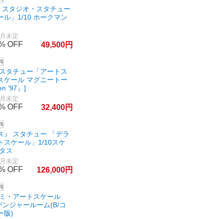
ン・スタジオ・スタチュー
ル」1/10 ホークマン
7月未定
0%
49,500
 スタチュー「アートス
0スケール マグニートー
 ’97』]
7月未定
0%
32,400
ス』 スタチュー 「デラ
スケール」1/10スケ
ンタス
7月未定
0%
126,000
デミ・アートスケール
N デンジャールーム(B/コ
ー版)