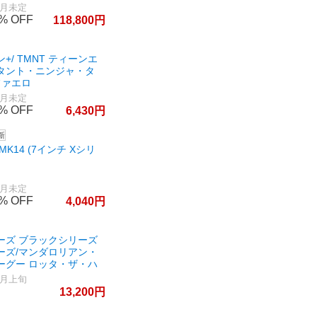
1月未定
0%
118,800
+/ TMNT ティーンエ
タント・ニンジャ・タ
ファエロ
7月未定
0%
6,430
K14 (7インチ Xシリ
9月未定
0%
4,040
ーズ ブラックシリーズ
ーズ/マンダロリアン・
ーグー ロッタ・ザ・ハ
0月上旬
13,200