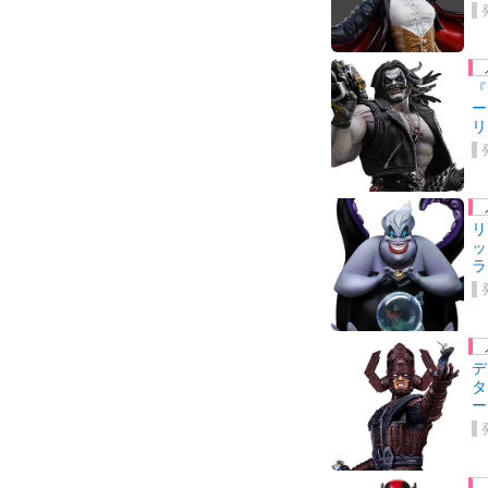
『
ー
リ
リ
ッ
ラ
デ
タ
ー