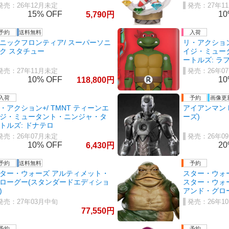
26年12月未定
27年1
15%
1
5,790
ニックフロンティア/ スーパーソニ
リ・アクション
ク スタチュー
イジ・ミュー
ートルズ: ラ
27年11月未定
26年0
10%
1
118,800
・アクション+/ TMNT ティーンエ
アイアンマン M
ジ・ミュータント・ニンジャ・タ
ーズ)
トルズ: ドナテロ
26年07月未定
26年0
10%
2
6,430
ター・ウォーズ アルティメット・
スター・ウォ
ローグー(スタンダードエディショ
スター・ウォ
)
アンド・グロ
ット
27年03月中旬
26年1
77,550