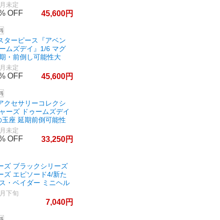
3月未定
%
45,600
スターピース『アベン
ームズデイ』1/6 マグ
延期・前倒し可能性大
2月未定
%
45,600
アクセサリーコレクシ
ジャーズ ドゥームズデイ
ムの玉座 延期前倒可能性
3月未定
%
33,250
ーズ ブラックシリーズ
ズ エピソード4/新た
ース・ベイダー ミニヘル
7月下旬
7,040