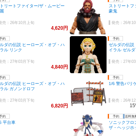
トリートファイター/ザ・ムービー
ストリートフ
麗
豪鬼
26年10月上旬
26年1
4,620
ルダの伝説 ヒーローズ・オブ・ハ
ゼルダの伝説
ラル リンク
イラル ゼルダ
27年03月下旬
27年0
4,840
ルダの伝説 ヒーローズ・オブ・ハ
1/6 警告バ
ラル ガノンドロフ
27年03月下旬
26年1
1
6,820
/6 平台車
ソニックフロン
ザ・ヘッジホ