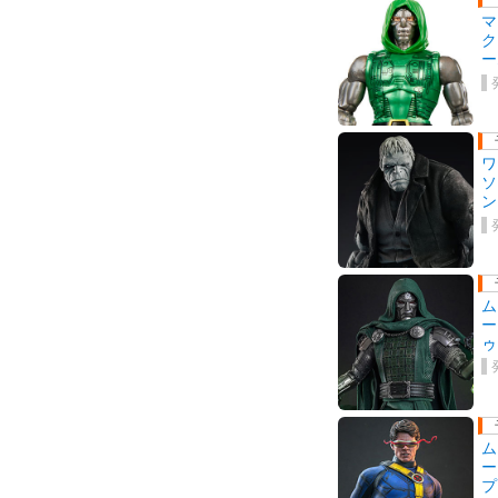
マ
ク
ー
ワ
ソ
ン
ム
ー
ゥ
能
ム
ー
プ