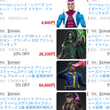
ーベルレジェンド・シリーズ シー
マーベルレジ
レット・ウォーズ ドクター・ドゥ
イダーマン:
ム
コミックエデ
26年10月上旬
26年1
4,840
ン12コレクティブ/ DCコミックス:
ムービー・マ
ロモン・グランディ 1/12 アクショ
ャーズ/ドゥー
フィギュア
ー・ドゥーム
27年04月未定
27年0
10%
5
26,330
ービーマスターピース アベンジャ
ムービー・マ
ズドゥームズデイ 1/6 ドクタード
ャーズ/ドゥー
ーム アルティメット版 延期前倒可
ップス ※延
性大
27年06月未定
27年0
5%
5
64,600
ービーマスターピース アベンジャ
ムービー・マ
ズ ドゥームズデイ1/6 サイクロッ
ャーズ/ドゥー
ス デラックス版 延期前倒可能性大
ト ※延期・