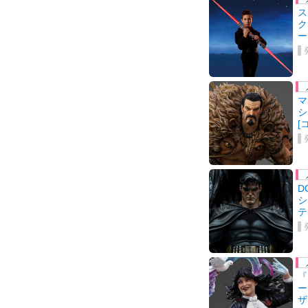
ス
ク
ー
マ
シ
[
D
シ
テ
『
ー
ザ