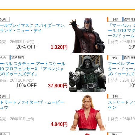
ールプレイマスク スパイダーマン:
『マーベル』
ランド・ニュー・デイ
ール 1/10
ーズ/ドゥー
26年09月未定
26年1
20%
1
1,320
ーベル スタチュー アートスケール
マーベル アート
/10 プロフェッサーX 『アベンジャ
ター・ドゥー
ズ/ドゥームズデイ』
ズ/ドゥーム
26年10月未定
26年1
10%
1
37,800
トリートファイター/ザ・ムービー
ストリートフ
ュウ
ケン
26年10月上旬
26年1
4,840