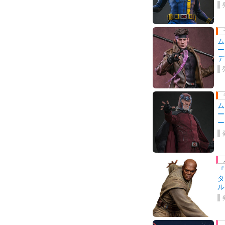
ム
ー
デ
ム
ー
ー
『
タ
ル
ゥ