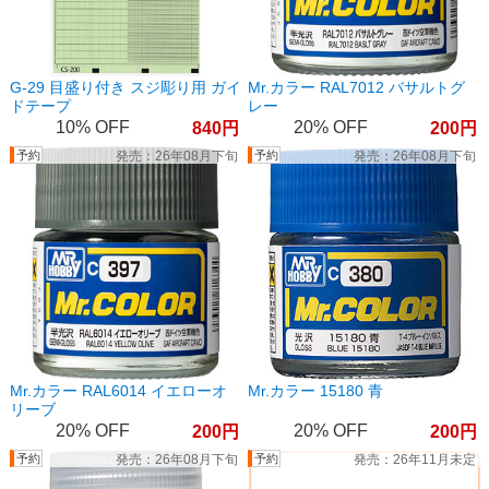
G-29 目盛り付き スジ彫り用 ガイ
Mr.カラー RAL7012 バサルトグ
ドテープ
レー
10%
20%
840
200
26年08月下旬
26年08月下旬
Mr.カラー RAL6014 イエローオ
Mr.カラー 15180 青
リーブ
20%
20%
200
200
26年08月下旬
26年11月未定