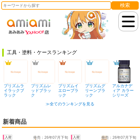
工具・塗料・ケース
プリズムラ
プリズムレ
プリズムイ
プリズムグ
アルカナデ
イラックブ
ッドブラッ
エローブラ
リーンブラ
ィア カラー
ラック
ク
ック
ック
シリーズ
AD-04 アル
≫全てのランキングを見る
カナ ダーク
ブルー
新着商品
26年07月下旬
26年07月下旬