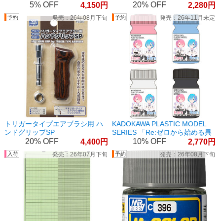
5%
20%
4,150
2,280
26年08月下旬
26年11月未定
トリガータイプエアブラシ用 ハ
KADOKAWA PLASTIC MODEL
ンドグリップSP
SERIES 「Re:ゼロから始める異
世界生活」ラムレム スペシャル
20%
10%
4,400
2,770
カラーセット
26年07月下旬
26年08月下旬