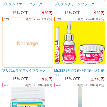
プリズムイエローブラック
プリズムグリーンブラック
15%
15%
930
930
26年11月未定
27年01月未定
プリズムライラックブラック
Mr.SSP 瞬間接着パテ(硬化遅延剤
入)
15%
15%
930
1,770
26年07月中旬
26年07月未定