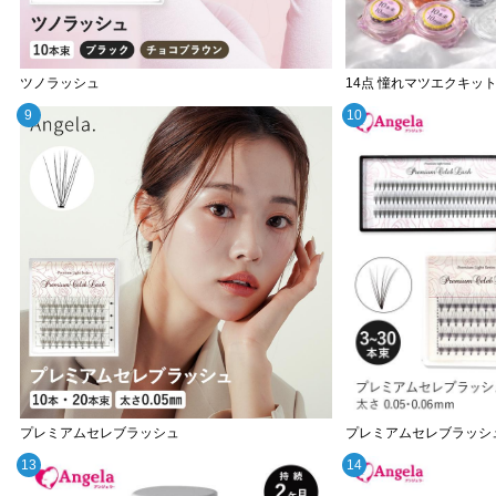
ツノラッシュ
14点 憧れマツエクキッ
9
10
プレミアムセレブラッシュ
プレミアムセレブラッシュ
13
14