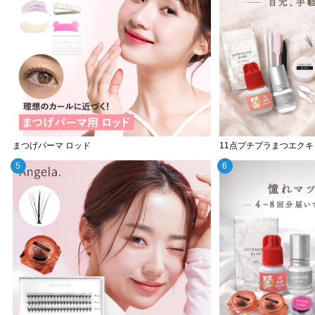
まつげパーマ ロッド
11点プチプラまつエクキ
5
6