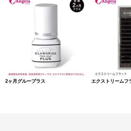
2ヶ月グループラス
エクストリームフ