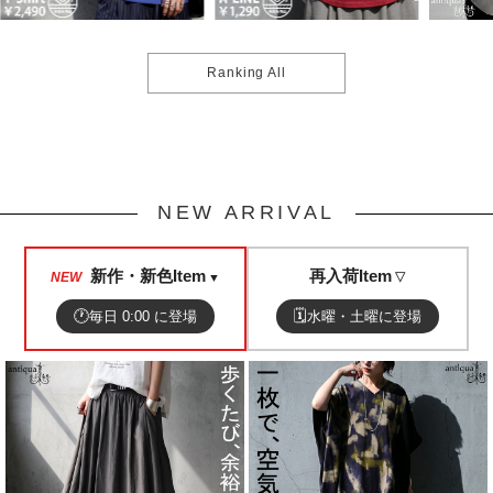
Ranking All
NEW ARRIVAL
新作・新色Item
再入荷Item
NEW
▼
▽
🕐
🗓
毎日 0:00 に登場
水曜・土曜に登場