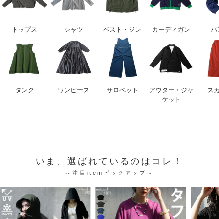
トップス
シャツ
ベスト・ジレ
カーディガン
パ
タンク
ワンピース
サロペット
アウター・ジャ
ス
ケット
いま、選ばれているのはコレ！
～注目itemピックアップ～