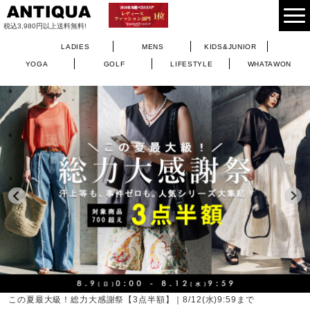
税込3,980円以上送料無料!
LADIES
MENS
KIDS&JUNIOR
YOGA
GOLF
LIFESTYLE
WHATAWON
この夏最大級！総力大感謝祭【3点半額】｜8/12(水)9:59まで