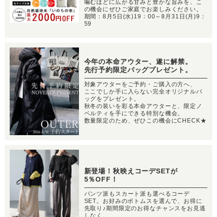
噛むほどに広がる甘みと豊かな旨みを、こ
の機会にぜひご家庭でお楽しみください。
期間：8月5日(水)19：00～8月31日(月)9：
59
今年の本命アウター、遂に解禁。
先行予約限定バッグプレゼント。
対象アウターをご予約・ご購入の方へ、
ここでしか手に入らない完全オリジナルバ
ッグをプレゼント。
秋冬の装いを彩る本命アウターと、限定ノ
ベルティを手にできる特別な機会。
数量限定のため、ぜひこの機会にCHECK★
新登場！秋映えコーデSETが
5％OFF！
パンツ派もスカート派も選べるコーデ
SET。お好みのボトムスを選んで、お得に
先取り♪期間限定のお得なチャンスをお見逃
しなく。