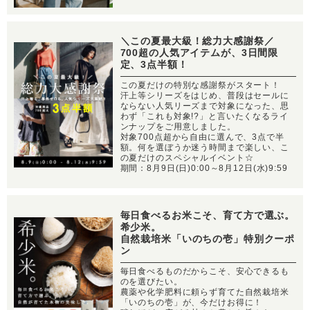
＼この夏最大級！総力大感謝祭／
700超の人気アイテムが、3日間限
定、3点半額！
この夏だけの特別な感謝祭がスタート！
汗上等シリーズをはじめ、普段はセールに
ならない人気リーズまで対象になった、思
わず「これも対象!?」と言いたくなるライ
ンナップをご用意しました。
対象700点超から自由に選んで、3点で半
額。何を選ぼうか迷う時間まで楽しい、こ
の夏だけのスペシャルイベント☆
期間：8月9日(日)0:00～8月12日(水)9:59
毎日食べるお米こそ、育て方で選ぶ。
希少米。
自然栽培米「いのちの壱」特別クーポ
ン
毎日食べるものだからこそ、安心できるも
のを選びたい。
農薬や化学肥料に頼らず育てた自然栽培米
「いのちの壱」が、今だけお得に！