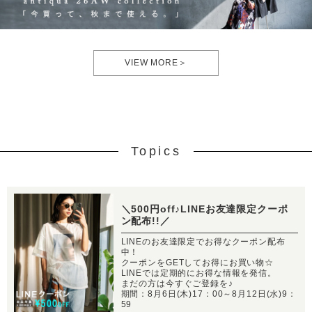
VIEW MORE＞
Topics
＼500円off♪LINEお友達限定クーポ
ン配布!!／
LINEのお友達限定でお得なクーポン配布
中！
クーポンをGETしてお得にお買い物☆
LINEでは定期的にお得な情報を発信。
まだの方は今すぐご登録を♪
期間：8月6日(木)17：00～8月12日(水)9：
59