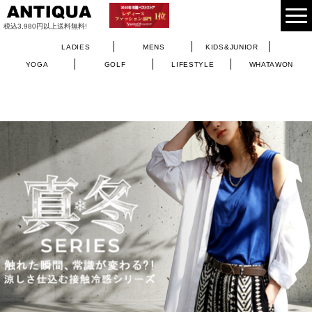
税込3,980円以上送料無料!
LADIES
MENS
KIDS&JUNIOR
YOGA
GOLF
LIFESTYLE
WHATAWON