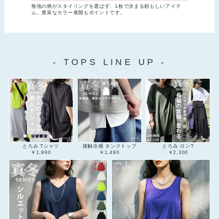
無地の柄がスタイリングを選ばず、1枚で決まる頼もしいアイテ
ム。豊富なカラー展開もポイントです。
- TOPS LINE UP -
とろみ Tシャツ
接触冷感 タンクトップ
とろみ ロンT
￥1,990
￥1,490
￥2,300