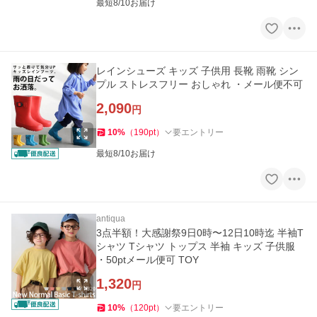
最短8/10お届け
レインシューズ キッズ 子供用 長靴 雨靴 シン
プル ストレスフリー おしゃれ ・メール便不可
2,090
円
10
%
（
190
pt
）
要エントリー
最短8/10お届け
antiqua
3点半額！大感謝祭9日0時〜12日10時迄 半袖T
シャツ Tシャツ トップス 半袖 キッズ 子供服
・50ptメール便可 TOY
1,320
円
10
%
（
120
pt
）
要エントリー