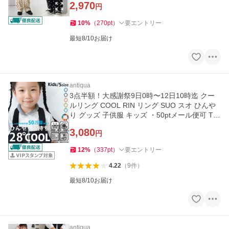
2,970
円
10
%
（
270
pt
）
要エントリー
最短8/10お届け
antiqua
3点半額！大感謝祭9日0時〜12日10時迄 クー
ルリング COOL RIN リング SUO スオ ひんや
り グッズ 子供服 キッズ ・50ptメール便可 TO
Y
3,080
円
12
%
（
337
pt
）
要エントリー
4.22
（
9
件
）
最短8/10お届け
antiqua