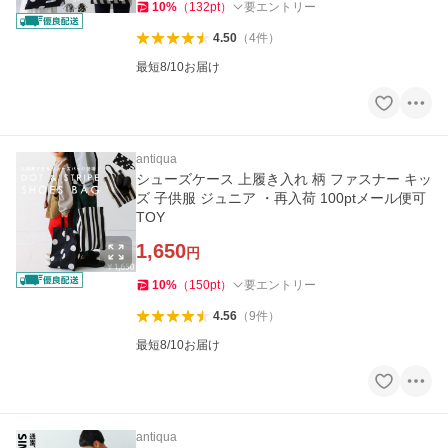
10
%
（
132
pt
）
要エントリー
4.50
（
4
件
）
最短8/10お届け
antiqua
シューズケース 上履き入れ 柄 ファスナー キッ
ズ 子供服 ジュニア ・再入荷 100ptメール便可
TOY
1,650
円
10
%
（
150
pt
）
要エントリー
4.56
（
9
件
）
最短8/10お届け
antiqua