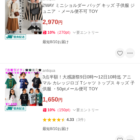
2WAY ミニショルダー バッグ キッズ 子供服 ジ
ュニア ・メール便不可 TOY
2,970
円
10
%
（
270
pt
）
要エントリー
最短8/10お届け
antiqua
3点半額！大感謝祭9日0時〜12日10時迄 アニ
マル カレッジロゴ Tシャツ トップス キッズ 子
供服 ・50ptメール便可 TOY
1,650
円
10
%
（
150
pt
）
要エントリー
4.33
（
3
件
）
最短8/10お届け