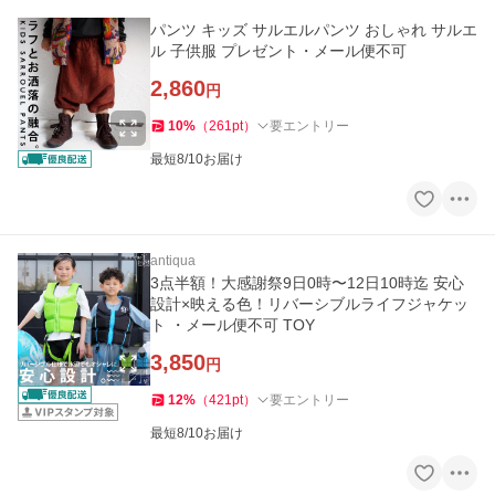
パンツ キッズ サルエルパンツ おしゃれ サルエ
ル 子供服 プレゼント・メール便不可
2,860
円
10
%
（
261
pt
）
要エントリー
最短8/10お届け
antiqua
3点半額！大感謝祭9日0時〜12日10時迄 安心
設計×映える色！リバーシブルライフジャケッ
ト ・メール便不可 TOY
3,850
円
12
%
（
421
pt
）
要エントリー
最短8/10お届け