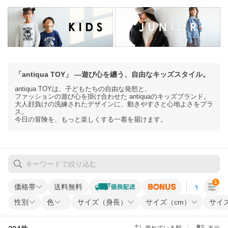
「antiqua TOY」 —遊び心を纏う、自由なキッズスタイル。
antiqua TOYは、子どもたちの自由な発想と、
ファッションの遊び心を掛け合わせた antiquaのキッズブランド。
大人顔負けの洗練されたデザインに、動きやすさと心地よさをプラ
ス。
今日の冒険を、もっと楽しくする一着を届けます。
1
価格帯
送料無料
すべての条
性別
色
サイズ（身長）
サイズ（cm）
サイズ