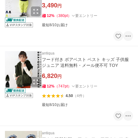
3,490
円
12
%
（
380
pt
）
要エントリー
最短8/10お届け
antiqua
フード付き ボアベスト ベスト キッズ 子供服
ジュニア 送料無料・メール便不可 TOY
6,820
円
12
%
（
747
pt
）
要エントリー
4.50
（
4
件
）
最短8/10お届け
antiqua