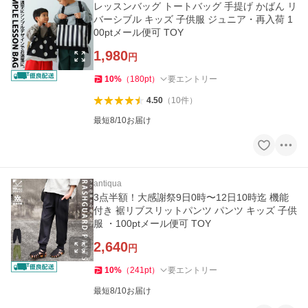
レッスンバッグ トートバッグ 手提げ かばん リ
バーシブル キッズ 子供服 ジュニア・再入荷 1
00ptメール便可 TOY
1,980
円
10
%
（
180
pt
）
要エントリー
4.50
（
10
件
）
最短8/10お届け
antiqua
3点半額！大感謝祭9日0時〜12日10時迄 機能
付き 裾リブスリットパンツ パンツ キッズ 子供
服 ・100ptメール便可 TOY
2,640
円
10
%
（
241
pt
）
要エントリー
最短8/10お届け