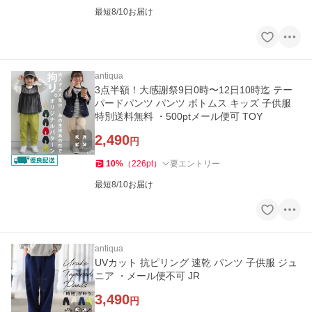
最短8/10お届け
antiqua
3点半額！大感謝祭9日0時〜12日10時迄 テー
パードパンツ パンツ ボトムス キッズ 子供服
特別送料無料 ・500ptメール便可 TOY
2,490
円
10
%
（
226
pt
）
要エントリー
最短8/10お届け
antiqua
UVカット 抗ピリング 速乾 パンツ 子供服 ジュ
ニア ・メール便不可 JR
3,490
円