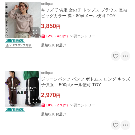
antiqua
キッズ 子供服 女の子 トップス ブラウス 長袖
ビッグカラー 襟・80ptメール便可 TOY
3,850
円
12
%
（
421
pt
）
要エントリー
最短8/10お届け
antiqua
ジャージパンツ パンツ ボトムス ロング キッズ
子供服 ・500ptメール便可 TOY
2,970
円
10
%
（
270
pt
）
要エントリー
最短8/10お届け