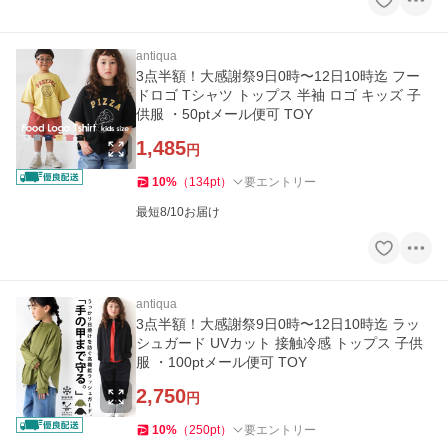
antiqua
3点半額！大感謝祭9日0時〜12日10時迄 フー
ドロゴ Tシャツ トップス 半袖 ロゴ キッズ 子
供服 ・50ptメール便可 TOY
1,485
円
10
%
（
134
pt
）
要エントリー
最短8/10お届け
antiqua
3点半額！大感謝祭9日0時〜12日10時迄 ラッ
シュガード UVカット 接触冷感 トップス 子供
服 ・100ptメール便可 TOY
2,750
円
10
%
（
250
pt
）
要エントリー