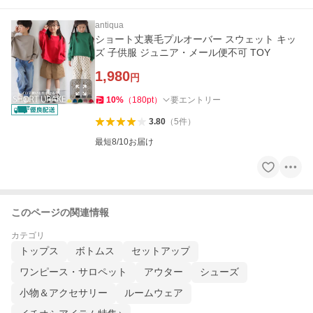
antiqua
ショート丈裏毛プルオーバー スウェット キッ
ズ 子供服 ジュニア・メール便不可 TOY
1,980
円
10
%
（
180
pt
）
要エントリー
3.80
（
5
件
）
最短8/10お届け
このページの関連情報
カテゴリ
トップス
ボトムス
セットアップ
ワンピース・サロペット
アウター
シューズ
小物＆アクセサリー
ルームウェア