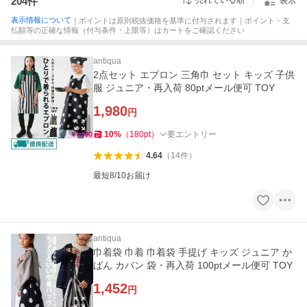
204
件
売れている順
表示
表示情報について
｜ポイントは原則税抜価格を基準に付与されます｜ポイント・支
払額等の正確な情報（付与条件・上限等）はカートをご確認ください
antiqua
2点セット エプロン 三角巾 セット キッズ 子供
服 ジュニア・再入荷 80ptメール便可 TOY
1,980
円
10
%
（
180
pt
）
要エントリー
4.64
（
14
件
）
最短8/10お届け
antiqua
巾着袋 巾着 巾着袋 手提げ キッズ ジュニア か
ばん カバン 袋・再入荷 100ptメール便可 TOY
1,452
円