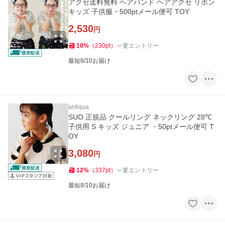
アクセ送料無料 ヘアバンド ヘアアクセ リボン
キッズ 子供服・500ptメール便可 TOY
2,530
円
10
%
（
230
pt
）
要エントリー
最短8/10お届け
antiqua
SUO 正規品 クールリング ネックリング 28℃
子供用 S キッズ ジュニア ・50ptメール便可 T
OY
3,080
円
12
%
（
337
pt
）
要エントリー
最短8/10お届け