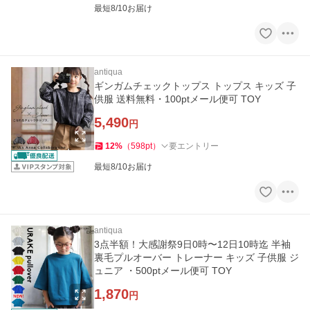
最短8/10お届け
antiqua
ギンガムチェックトップス トップス キッズ 子
供服 送料無料・100ptメール便可 TOY
5,490
円
12
%
（
598
pt
）
要エントリー
最短8/10お届け
antiqua
3点半額！大感謝祭9日0時〜12日10時迄 半袖
裏毛プルオーバー トレーナー キッズ 子供服 ジ
ュニア ・500ptメール便可 TOY
1,870
円