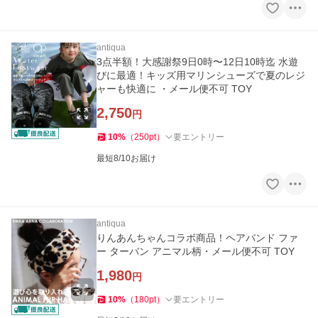
antiqua
3点半額！大感謝祭9日0時〜12日10時迄 水遊
びに最適！キッズ用マリンシューズで夏のレジ
ャーも快適に ・メール便不可 TOY
2,750
円
10
%
（
250
pt
）
要エントリー
最短8/10お届け
antiqua
りんあんちゃんコラボ商品！ヘアバンド ファ
ー ターバン アニマル柄・メール便不可 TOY
1,980
円
10
%
（
180
pt
）
要エントリー