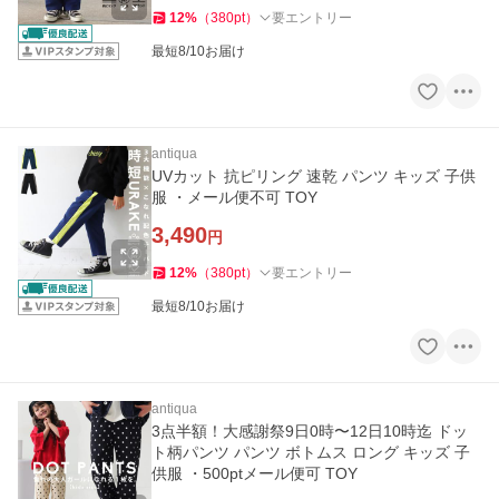
12
%
（
380
pt
）
要エントリー
最短8/10お届け
antiqua
UVカット 抗ピリング 速乾 パンツ キッズ 子供
服 ・メール便不可 TOY
3,490
円
12
%
（
380
pt
）
要エントリー
最短8/10お届け
antiqua
3点半額！大感謝祭9日0時〜12日10時迄 ドッ
ト柄パンツ パンツ ボトムス ロング キッズ 子
供服 ・500ptメール便可 TOY