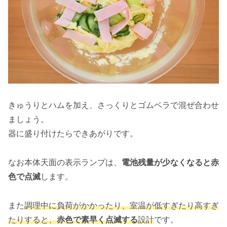
きゅうりとハムを加え、さっくりとゴムベラで混ぜ合わせ
ましょう。
器に盛り付けたらできあがりです。
なお本体天面の表示ランプは、
電池残量が少なくなると赤
色で点滅
します。
また
調理中に負荷がかかったり、室温が低すぎたり高すぎ
たりすると、
赤色で素早く点滅する
設計
です。