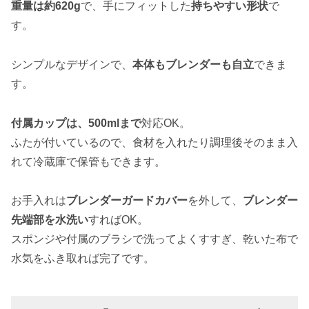
重量は約620g
で、手にフィットした
持ちやすい形状
で
す。
シンプルなデザインで、
本体もブレンダーも自立
できま
す。
付属カップは、500mlまで
対応OK。
ふたが付いているので、食材を入れたり調理後そのまま入
れて冷蔵庫で保管もできます。
お手入れは
ブレンダーガードカバー
を外して、
ブレンダー
先端部を水洗い
すればOK。
スポンジや付属のブラシで洗ってよくすすぎ、乾いた布で
水気をふき取れば完了です。