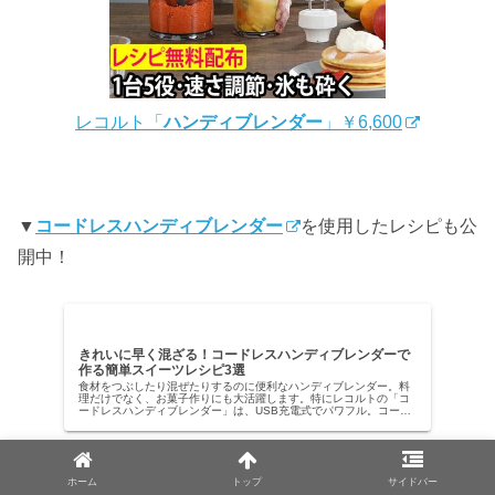
レコルト「
ハンディブレンダー
」￥6,600
▼
コードレスハンディブレンダー
を使用したレシピも公
開中！
きれいに早く混ざる！コードレスハンディブレンダーで
作る簡単スイーツレシピ3選
食材をつぶしたり混ぜたりするのに便利なハンディブレンダー。料
理だけでなく、お菓子作りにも大活躍します。特にレコルトの「コ
ードレスハンディブレンダー」は、USB充電式でパワフル。コード
やコンセントのわずらわしさがなく、使いやすさは抜群です。レ...
ホーム
トップ
サイドバー