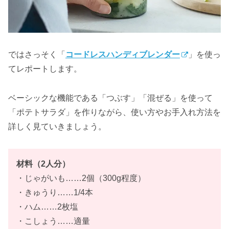
ではさっそく「
コードレスハンディブレンダー
」を使っ
てレポートします。
ベーシックな機能である「つぶす」「混ぜる」を使って
「ポテトサラダ」を作りながら、使い方やお手入れ方法を
詳しく見ていきましょう。
材料（2
人
分）
・じゃがいも……2個（300g程度）
・きゅうり……1/4本
・ハム……2枚塩
・こしょう……適量