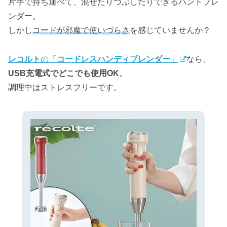
片手で持ち運べて、混ぜたりつぶしたりできるハンドブレ
ンダー。
しかし
コードが邪魔で使いづらさ
を感じていませんか？
レコルト
の「
コードレスハンディブレンダー
」
なら、
USB充電式でどこでも使用OK
。
調理中はストレスフリーです。