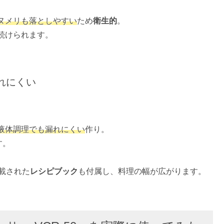
ヌメリも落としやすい
ため
衛生的
。
続けられます。
れにくい
液体調理でも漏れにくい
作り。
す。
載された
レシピブック
も付属し、料理の幅が広がります。