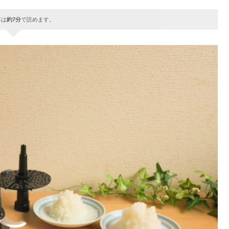
事は
約7分
で読めます。