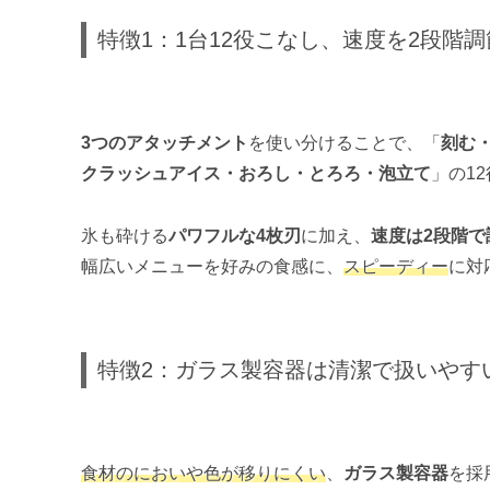
特徴1：1台12役こなし、速度を2段階
3つのアタッチメント
を使い分けることで、「
刻む
クラッシュアイス・おろし・とろろ・泡立て
」の1
氷も砕ける
パワフルな4枚刃
に加え、
速度は2段階で
幅広いメニューを好みの食感に、
スピーディー
に対
特徴2：ガラス製容器は清潔で扱いやす
食材のにおいや色が移りにくい
、
ガラス製容器
を採