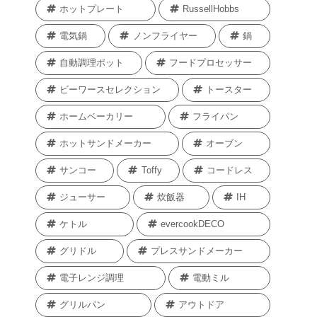
ホットプレート
RussellHobbs
電気鍋
ノンフライヤー
鍋
自動調理ポット
フードプロセッサー
ビーワースセレクション
トースター
ホームベーカリー
フライパン
ホットサンドメーカー
オーブン
サンコー
Toffy
コードレス
ジューサー
炊飯器
IH
ケトル
evercookDECO
グリドル
プレスサンドメーカー
電子レンジ調理
電動ミル
グリルパン
アウトドア