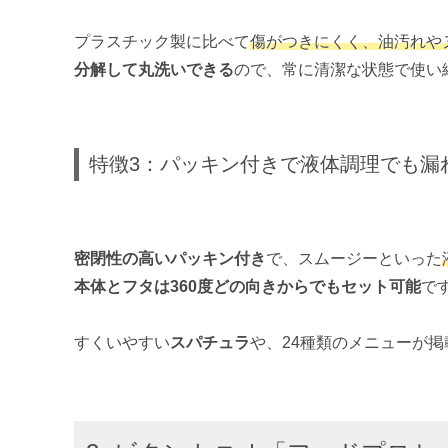
プラスチック製に比べて
傷がつきにくく、油汚れや
分解して丸洗いできる
ので、常に清潔な状態で使い
特徴3：パッキン付きで液体調理でも漏
密閉性の高いパッキン付き
で、スムージーといった
本体とフタは360度どの向きからでもセット可能
で
すくいやすい
スパチュラ
や、24種類のメニューが掲