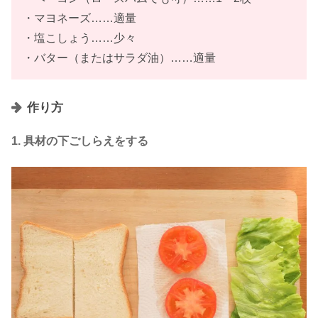
・マヨネーズ……適量
・塩こしょう……少々
・バター（またはサラダ油）……適量
作り方
1. 具材の下ごしらえをする