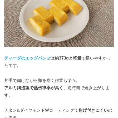
ティーダのエッグパン
は
約373gと軽量
で扱いやすかっ
たです。
片手で傾けながら卵を巻く作業も楽々。
アルミ鋳造製で熱伝導率が高く
、短時間で焼き上がりま
す。
チタン&ダイヤモンドWコーティングで
焦げ付きにくい
の
も驚き。