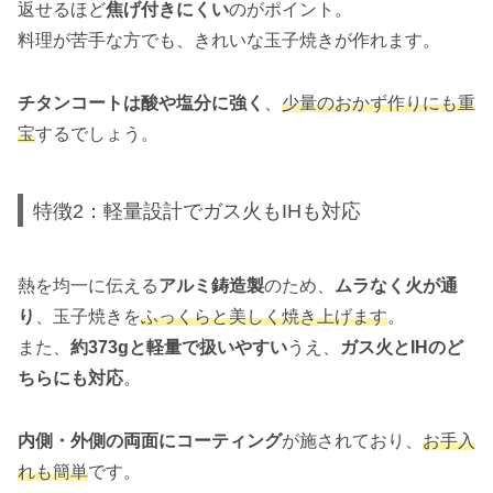
返せるほど
焦げ付きにくい
のがポイント。
料理が苦手な方でも、きれいな玉子焼きが作れます。
チタンコートは酸や塩分に強く
、
少量のおかず作りにも重
宝
するでしょう。
特徴2：軽量設計でガス火もIHも対応
熱を均一に伝える
アルミ鋳造製
のため、
ムラなく火が通
り
、玉子焼きを
ふっくらと美しく焼き上げます
。
また、
約373gと軽量で扱いやすい
うえ、
ガス火とIHのど
ちらにも対応
。
内側・外側の両面にコーティング
が施されており、
お手入
れも簡単
です。