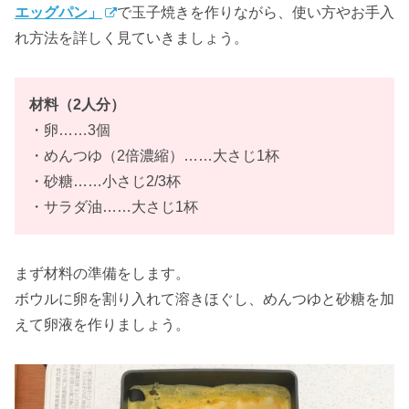
エッグパン」
で玉子焼きを作りながら、使い方やお手入
れ方法を詳しく見ていきましょう。
材料（2人分）
・卵……3個
・めんつゆ（2倍濃縮）……大さじ1杯
・砂糖……小さじ2/3杯
・サラダ油……大さじ1杯
まず材料の準備をします。
ボウルに卵を割り入れて溶きほぐし、めんつゆと砂糖を加
えて卵液を作りましょう。