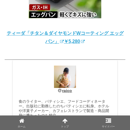
ティーダ「チタン＆ダイヤモンドWコーティング エッグ
パン」
￥5,280
raico
食のライター、パティシエ、フードコーディネータ
ー。出版社に勤務したのちパティシエに転身。ホテル
や洋菓子メーカー、カフェレストランで製造・商品開
発に携わったのち独立。
フード関連の執筆業のほか、メーカーのレシピ開発や
ホーム
トップ
サイドバー