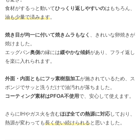
食材がするっと動いて
ひっくり返しやすいの
はもちろん、
油も少量で済みます
。
焼き目が均一に付いて焼きムラもなく
、きれいな卵焼きが
焼けました。
エッグパン
奥側
の縁には
緩やかな傾斜
があり、フライ返し
を楽に入れられます。
外面・内面ともにフッ素樹脂加工
が施されているため、ス
ポンジでサッと洗うだけで油汚れが落ちました。
コーティング素材はPFOA不使用
で、安心して使えます。
さらにIHやガス火を含む
ほぼ全ての熱源に対応
しており、
熱源が変わっても
長く使い続けられる
と思いました。