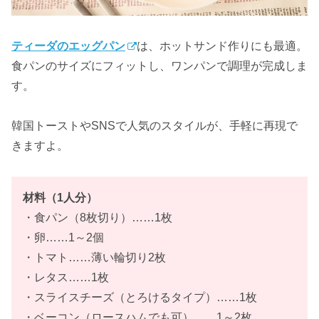
ティーダのエッグパン
は、ホットサンド作りにも最適。
食パンのサイズにフィットし、ワンパンで調理が完成しま
す。
韓国トーストやSNSで人気のスタイルが、手軽に再現で
きますよ。
材料（1人分）
・食パン（8枚切り）……1枚
・卵……1～2個
・トマト……薄い輪切り2枚
・レタス……1枚
・スライスチーズ（とろけるタイプ）……1枚
・ベーコン（ロースハムでも可）……1～2枚