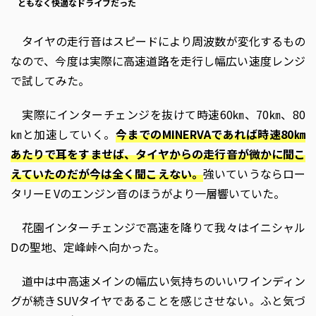
ともなく快適なドライブだった
タイヤの走行音はスピードにより周波数が変化するもの
なので、今度は実際に高速道路を走行し幅広い速度レンジ
で試してみた。
実際にインターチェンジを抜けて時速60㎞、70㎞、80
㎞と加速していく。
今までのMINERVAであれば時速80㎞
あたりで耳をすませば、タイヤからの走行音が微かに聞こ
えていたのだが今は全く聞こえない。
強いていうならロー
タリーE Vのエンジン音のほうがより一層響いていた。
花園インターチェンジで高速を降りて我々はイニシャル
Dの聖地、定峰峠へ向かった。
道中は中高速メインの幅広い気持ちのいいワインディン
グが続きSUVタイヤであることを感じさせない。ふと気づ