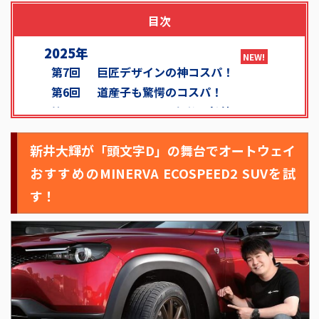
目次
2025年
第7回
巨匠デザインの神コスパ！
第6回
道産子も驚愕のコスパ！
第5回
BEST MATCH~価格・性能~
第4回
プレミアムかつ高コスパ！
新井大輝が「頭文字D」の舞台でオートウェイ
第3回
街とアウトドアの二刀流
第2回
コスパ以上の性能!
おすすめのMINERVA ECOSPEED2 SUVを試
第1回
長く×静か＝最強
す！
2024年
第4回
ジムニーのタフギア感アップ!
第3回
ハイエースの印象激変!!
第2回
「定峰峠」を駆け抜ける!!
第1回
最強レベルの神級コスパ!!
2023年