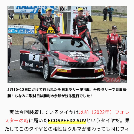
5月10~12日にかけて行われた全日本ラリー第4戦、丹後ラリーで見事優
勝！ちなみに取材日は勝利の余韻が残る翌日でした！
実は今回装着しているタイヤは
以前（2022年）フォレ
スターの時
に履いた
ECOSPEED2 SUV
というタイヤだ。果
たしてこのタイヤとの相性はクルマが変わっても同じフィ