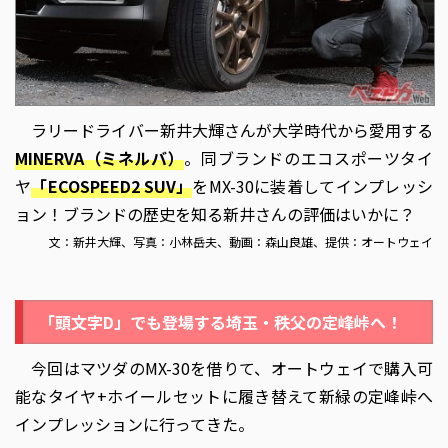
第7回
オールシーズンタイヤの実態!
第6回
新井大輝も驚くスタッドレス!
第5回
このイカついタイヤは何だ?!
第4回
夏だ！ジムニーだ！
第3回
EV・HV向けタイヤをチェック!
ラリードライバー新井大輝さんが大学時代から愛用する
第2回
「榛名山」で新井大輝が舞う!!
MINERVA（ミネルバ）
。同ブランドのエコスポーツタイ
第1回
インドタイヤ「CEAT」とは!?
ヤ
「ECOSPEED2 SUV」
をMX-30に装着してインプレッシ
2022年
ョン！ブランドの歴史を知る新井さんの評価はいかに？
Extra
スタッドレスタイヤ特集!
文：新井大輝、写真：小林岳夫、動画：森山良雄、提供：オートウェイ
第5回
えっ、これアジアンタイヤなの!?
第4回
ジムニーにピッタリ!
第3回
ハイフライVS小川直也!
「頭文字D」でも登場する埼玉・秩父の定峰峠へ！
第2回
価格高騰時代の強い味方!!
今回はマツダのMX-30を借りて、オートウェイで購入可
第1回
初めてのオートウェイに大満足!!
能なタイヤ+ホイールセットに履き替えて新緑の定峰峠へ
インプレッションに行ってきた。