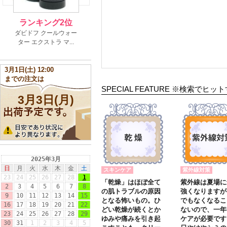
SPECIAL FEATURE ※検
スキンケア
紫外線対策
「乾燥」はほぼ全て
紫外線は夏場に
の肌トラブルの原因
強くなりますが
となる怖いもの。ひ
でもなくなるこ
どい乾燥が続くとか
ないので、一年
ゆみや痛みを引き起
ケアが必要で