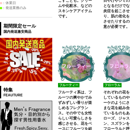
こすことも。クリー
日やけやシミの
ムや化粧水、などの
となるだけでな
スキンケアアイテム
炎症を起こさせ
です。
り、肌の老化を
させたりするの
意が必要です。
フルーティー
フローラル
フルーティ系は、フ
それぞれの花を
ルーツの爽やかでみ
しているものや
ずみずしい香りが楽
ーケのようにさ
しめるフレグラン
まな花を組み合
ス。その中でも女性
ているものもあ
らしい可愛らしさを
ローズ、ジャス
感じさせる、花をベ
ン、スズランを
ースにフルーツを組
フローラルと呼