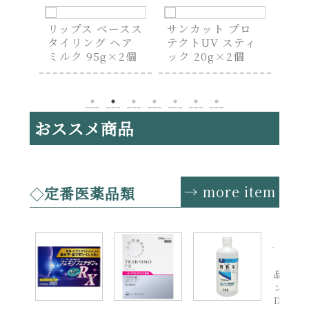
ースス
サンカット プロ
おとなの肝油ドロ
IC
ヘア
テクトUV スティ
ップ マルチビタ
ボデ
2個
ック 20g×2個
ミン 100粒入
ント
入
おススメ商品
→ more item
定番医薬品類
【第(2
品】バ
ン プレ
DX 60