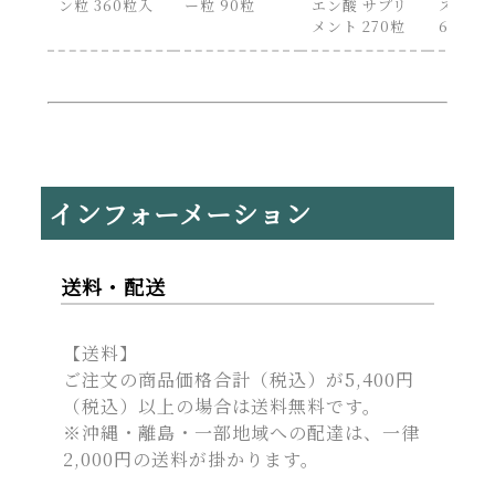
ン粒 360粒入
ー粒 90粒
エン酸 サプリ
スプラ
メント 270粒
60粒
インフォーメーション
送料・配送
【送料】
ご注文の商品価格合計（税込）が5,400円
（税込）以上の場合は送料無料です。
※沖縄・離島・一部地域への配達は、一律
2,000円の送料が掛かります。