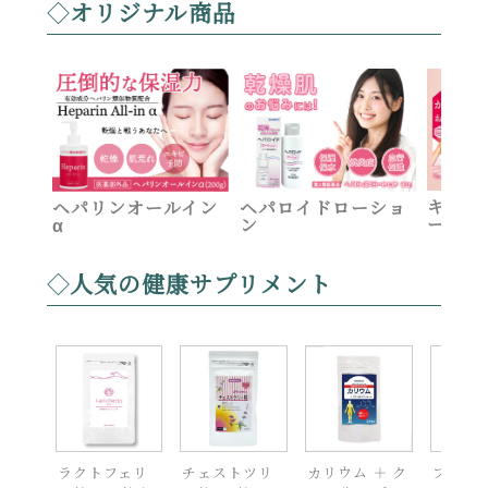
オリジナル商品
キルカ
ヘパリンオールイン
ヘパロイドローショ
ーム
α
ン
人気の健康サプリメント
ラクトフェリ
チェストツリ
カリウム ＋ ク
ブロッ