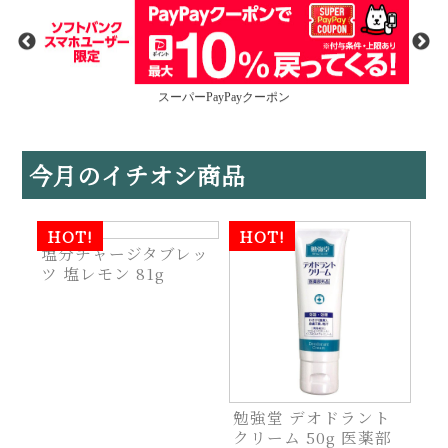
今月のイチオシ商品
HOT!
レッ
2e 日焼け止めミルク
は
(ノンケミカルタイプ)
g
40mL
ト
勉強堂 デオドラント
クリーム 50g 医薬部