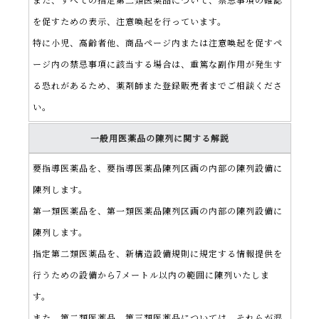
を促すための表示、注意喚起を行っています。
特に小児、高齢者他、商品ページ内または注意喚起を促すペ
ージ内の禁忌事項に該当する場合は、重篤な副作用が発生す
る恐れがあるため、薬剤師また登録販売者までご相談くださ
い。
一般用医薬品の陳列に関する解説
要指導医薬品を、要指導医薬品陳列区画の内部の陳列設備に
陳列します。
第一類医薬品を、第一類医薬品陳列区画の内部の陳列設備に
陳列します。
指定第二類医薬品を、新構造設備規則に規定する情報提供を
行うための設備から7メートル以内の範囲に陳列いたしま
す。
また、第二類医薬品、第三類医薬品については、それらが混