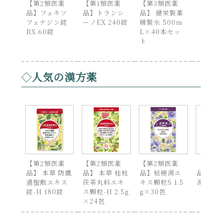
【第2類医薬
【第1類医薬
【第3類医薬
品】フェキソ
品】トランシ
品】 健栄製薬
フェナジン錠
ーノEX 240錠
精製水 500m
RX 60錠
L×40本セッ
ト
人気の漢方薬
【第2類医薬
【第2類医薬
【第2類医薬
【第2
品】 本草 防風
品】 本草 桂枝
品】桔梗湯エ
品】芍
通聖散エキス
茯苓丸料エキ
キス顆粒S 1.5
湯 2.5
錠-H 180錠
ス顆粒-H 2.5g
g×30包
×24包