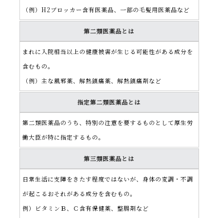
（例）H2ブロッカー含有医薬品、一部の毛髪用医薬品など
第二類医薬品とは
まれに入院相当以上の健康被害が生じる可能性がある成分を
含むもの。
（例）主な風邪薬、解熱鎮痛薬、解熱鎮痛剤など
指定第二類医薬品とは
第二類医薬品のうち、特別の注意を要するものとして厚生労
働大臣が特に指定するもの。
第三類医薬品とは
日常生活に支障をきたす程度ではないが、身体の変調・不調
が起こるおそれがある成分を含むもの。
例）ビタミンＢ、Ｃ含有保健薬、整腸剤など