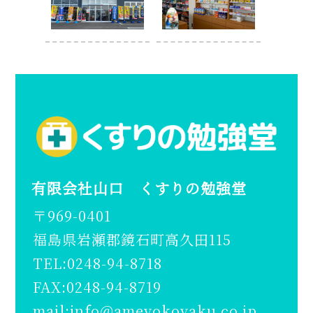
有限会社山口 くすりの勉強堂
〒969-0401
福島県岩瀬郡鏡石町高久田115
TEL:0248-94-8718
FAX:0248-94-8719
mail:info@ameyokoyaku.co.jp