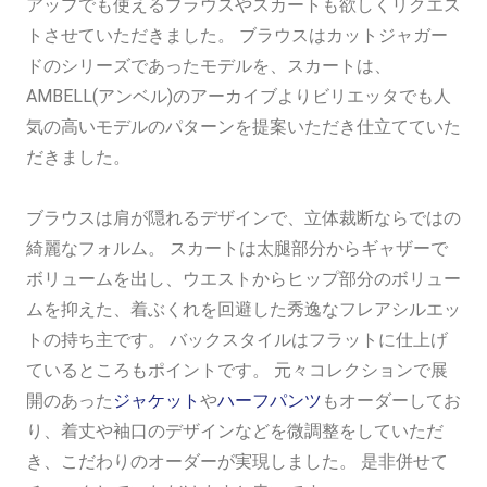
アップでも使えるブラウスやスカートも欲しくリクエス
トさせていただきました。 ブラウスはカットジャガー
ドのシリーズであったモデルを、スカートは、
AMBELL(アンベル)のアーカイブよりビリエッタでも人
気の高いモデルのパターンを提案いただき仕立てていた
だきました。
ブラウスは肩が隠れるデザインで、立体裁断ならではの
綺麗なフォルム。 スカートは太腿部分からギャザーで
ボリュームを出し、ウエストからヒップ部分のボリュー
ムを抑えた、着ぶくれを回避した秀逸なフレアシルエッ
トの持ち主です。 バックスタイルはフラットに仕上げ
ているところもポイントです。 元々コレクションで展
開のあった
ジャケット
や
ハーフパンツ
もオーダーしてお
り、着丈や袖口のデザインなどを微調整をしていただ
き、こだわりのオーダーが実現しました。 是非併せて