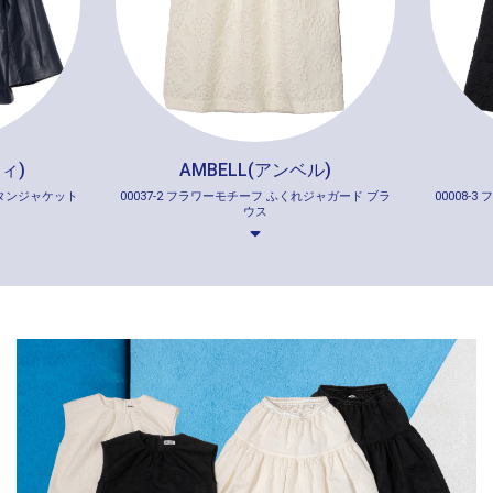
ィ)
AMBELL(アンベル)
ボタンジャケット
00037-2 フラワーモチーフ ふくれジャガード ブラ
00008-
ウス