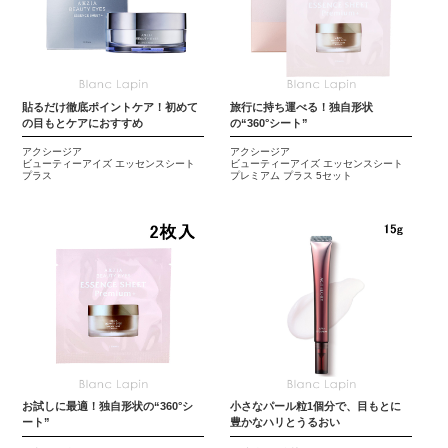
貼るだけ徹底ポイントケア！初めて
旅行に持ち運べる！独自形状
の目もとケアにおすすめ
の“360°シート”
アクシージア
アクシージア
ビューティーアイズ エッセンスシート
ビューティーアイズ エッセンスシート
プラス
プレミアム プラス 5セット
お試しに最適！独自形状の“360°シ
小さなパール粒1個分で、目もとに
ート”
豊かなハリとうるおい