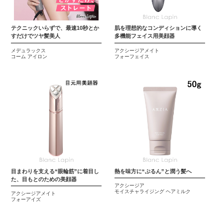
テクニックいらずで、最速10秒とか
肌を理想的なコンディションに導く
すだけでツヤ髪美人
多機能フェイス用美顔器
メデュラックス
アクシージアメイト
コーム アイロン
フォーフェイス
目まわりを支える“眼輪筋”に着目し
熱を味方に“ぷるん”と潤う髪へ
た、目もとのための美顔器
アクシージア
モイスチャライジング ヘアミルク
アクシージアメイト
フォーアイズ