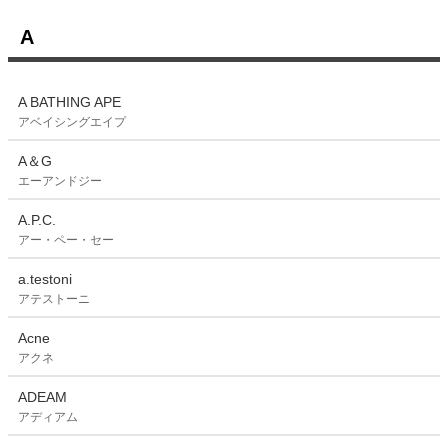
A
A BATHING APE
アベイシングエイプ
A＆G
エーアンドジー
A.P.C.
アー・ペー・セー
a.testoni
アテストーニ
Acne
アクネ
ADEAM
アディアム