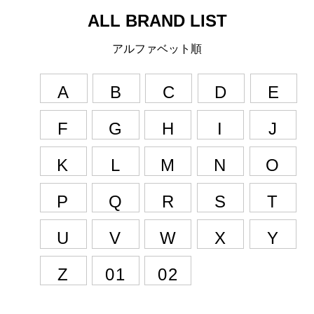
ALL BRAND LIST
アルファベット順
A
B
C
D
E
F
G
H
I
J
K
L
M
N
O
P
Q
R
S
T
U
V
W
X
Y
Z
01
02