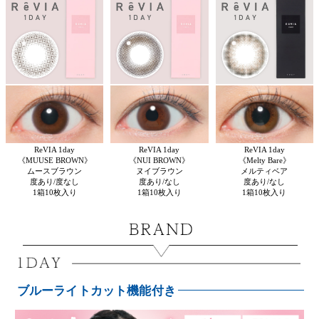
ReVIA 1day
ReVIA 1day
ReVIA 1day
《MUUSE BROWN》
《NUI BROWN》
《Melty Bare》
ムースブラウン
ヌイブラウン
メルティベア
度あり/度なし
度あり/なし
度あり/なし
1箱10枚入り
1箱10枚入り
1箱10枚入り
ブルーライトカット機能付き