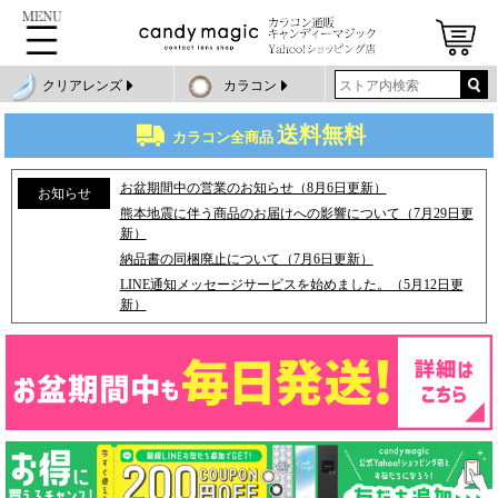
クリアレンズ
カラコン
送料無料
カラコン全商品
お盆期間中の営業のお知らせ（8月6日更新）
お知らせ
熊本地震に伴う商品のお届けへの影響について（7月29日更
新）
納品書の同梱廃止について（7月6日更新）
LINE通知メッセージサービスを始めました。（5月12日更
新）