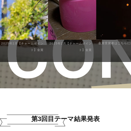
金賞受賞者はこちらに掲
025年2月【チャームポイン
2025年2月【チャームポイン
ト】金賞
ト】金賞
第3回目テーマ結果発表