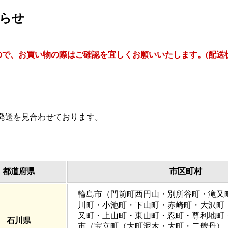
らせ
、お買い物の際はご確認を宜しくお願いいたします。(配送状況 20
発送を見合わせております。
都道府県
市区町村
輪島市（門前町西円山・別所谷町・滝又
川町・小池町・下山町・赤崎町・大沢町
又町・上山町・東山町・忍町・尊利地町
石川県
市（宝立町（大町泥木・大町・二艘丹）