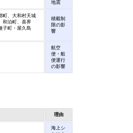
地震
郷町、大和村天城
積載制
、和泊町、喜界
限の影
種子町・屋久島
響
航空
便・船
便運行
の影響
理由
海上シ