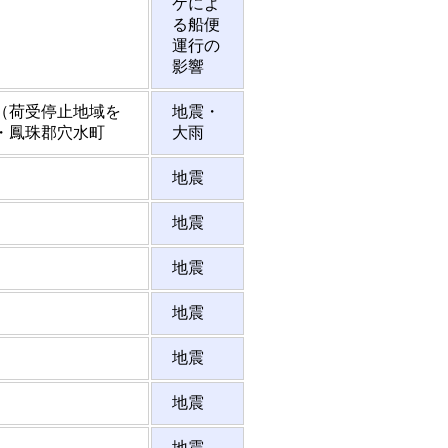
ケによ
る船便
運行の
影響
（荷受停止地域を
地震・
・鳳珠郡穴水町
大雨
地震
地震
地震
地震
地震
地震
地震