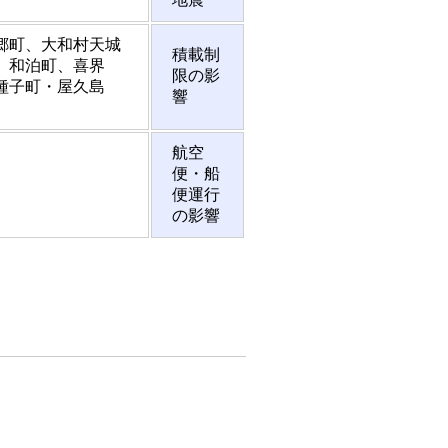
郷町、大和村天城
積載制
、和泊町、喜界
限の影
種子町・屋久島
響
航空
便・船
便運行
の影響