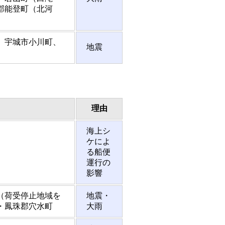
郡能登町（北河
、宇城市小川町、
地震
理由
海上シ
ケによ
る船便
運行の
影響
（荷受停止地域を
地震・
・鳳珠郡穴水町
大雨