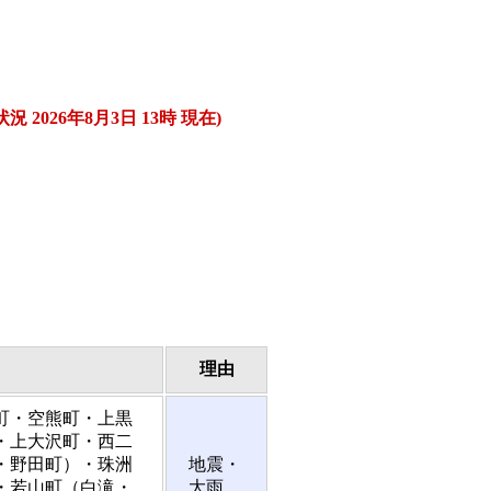
26年8月3日 13時 現在)
理由
町・空熊町・上黒
・上大沢町・西二
・野田町）・珠洲
地震・
・若山町（白滝・
大雨