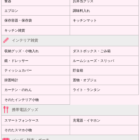
食器
お弁当グッズ
エプロン
調味料入れ
保存容器・保存袋
キッチンマット
キッチン雑貨
インテリア雑貨
収納グッズ・小物入れ
ダストボックス・ごみ箱
鏡・ドレッサー
ルームシューズ・スリッパ
ティッシュカバー
貯金箱
掛置時計
置物・オブジェ
カーテン・のれん
ライト・ランタン
そのたインテリア小物
携帯電話グッズ
スマートフォンケース
充電器・イヤホン
そのたスマホ小物
バッグ・財布・ポーチ