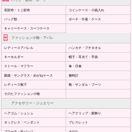
長財布・ミニ財布
コインケース・小銭入れ
バッグ類
ポーチ・巾着・ケース
キャリーケース・スーツケース
ファッション小物・アパレ
レディースアパレル
ハンカチ・プチタオル
キーホルダー
帽子・耳当て・手袋
ストール・マフラー
傘・日傘
眼鏡・サングラス・めがねケース
腕時計
レディース靴下
靴・サンダル・ブーツ
そのたファッション小物
アクセサリー・ジュエリー
ヘアゴム・シュシュ
ヘアクリップ・髪飾り
ネックレス・ペンダント
ブレスレット
ブローチ・缶バッジ
そのた