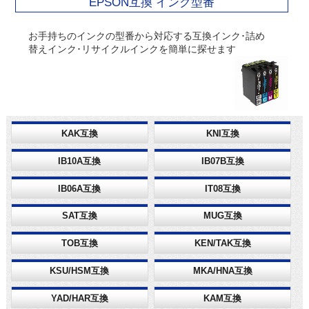
EPSON互換 インク型番
お手持ちのインクの型番から対応する互換インク･詰め
替えインク･リサイクルインクを簡単に探せます
KAK互換
KNI互換
IB10A互換
IB07B互換
IB06A互換
IT08互換
SAT互換
MUG互換
TOB互換
KEN/TAK互換
KSU/HSM互換
MKA/HNA互換
YAD/HAR互換
KAM互換