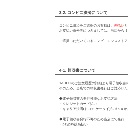
3-2. コンビニ決済について
コンビニ決済をご選択のお客様は、
先払い
と
お支払い番号等につきましては、当店から【
ご選択いただいているコンビニエンスストア
4-1. 領収書について
YAHOOのご注文履歴の詳細より電子領収書
そのため、当店での領収書発行はご対応いた
◆電子領収書の発行可能なお支払方法
・クレジットカード払い
・キャリア決済(ドコモ ケータイ払い/ａｕ
◆電子領収書発行不可のため当店にて発行
・paypay残高払い