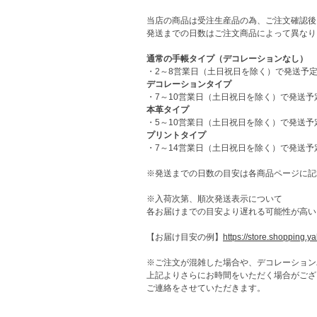
当店の商品は受注生産品の為、ご注文確認後
発送までの日数はご注文商品によって異なり
通常の手帳タイプ（デコレーションなし）
・2～8営業日（土日祝日を除く）で発送予
デコレーションタイプ
・7～10営業日（土日祝日を除く）で発送予
本革タイプ
・5～10営業日（土日祝日を除く）で発送予
プリントタイプ
・7～14営業日（土日祝日を除く）で発送予
※発送までの日数の目安は各商品ページに記
※入荷次第、順次発送表示について
各お届けまでの目安より遅れる可能性が高い
【お届け目安の例】
https://store.shopping.y
※ご注文が混雑した場合や、デコレーション
上記よりさらにお時間をいただく場合がござ
ご連絡をさせていただきます。