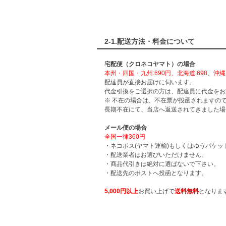
2-1.配送方法・料金について
宅配便（クロネコヤマト）の場合
本州・四国・九州:690円、北海道:698、沖縄:1
配達員が直接お届けに伺います。
代金引換をご選択の方は、配達員に代金をお
※ 不在の場合は、不在票が投函されますの
長期不在にて、当店へ返送されてきました場
メール便の場合
全国一律360円
・ネコポス(ヤマト運輸)もしくはゆうパケッ
・配送業者はお選びいただけません。
・商品代引きは絶対に選ばないで下さい。
・配送先のポストへ投函となります。
5,000円以上
お買い上げで
送料無料
となりま