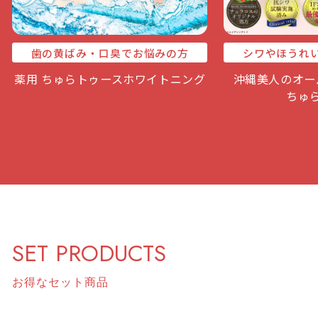
歯の黄ばみ・口臭でお悩みの方
シワやほうれ
薬用 ちゅらトゥースホワイトニング
沖縄美人のオー
ちゅ
SET PRODUCTS
お得なセット商品