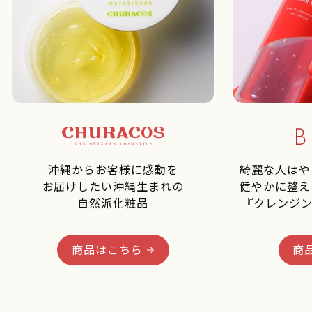
沖縄からお客様に感動を
綺麗な人はや
お届けしたい沖縄生まれの
健やかに整え
自然派化粧品
『クレンジン
商品はこちら
商