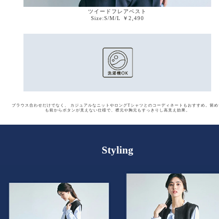
ツイードフレアベスト
Size:S/M/L ￥2,490
ブラウス合わせだけでなく、 カジュアルなニットやロングTシャツとのコーディネートもおすすめ。
留め
も前からボタンが見えない仕様で、襟元や胸元もすっきりし高見え効果。
Styling