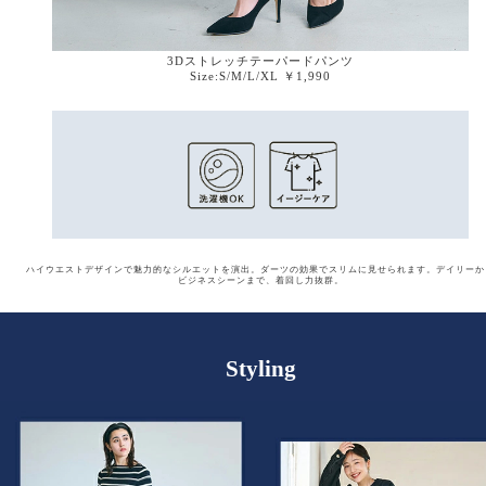
3Dストレッチテーパードパンツ
Size:S/M/L/XL ￥1,990
ハイウエストデザインで魅力的なシルエットを演出。ダーツの効果でスリムに見せられます。
デイリーか
ビジネスシーンまで、着回し力抜群。
Styling