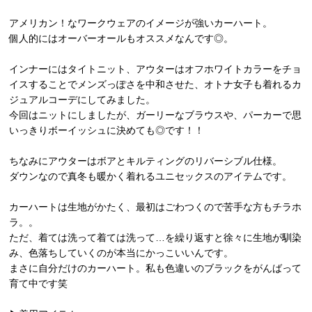
アメリカン！なワークウェアのイメージが強いカーハート。
個人的にはオーバーオールもオススメなんです◎。
インナーにはタイトニット、アウターはオフホワイトカラーをチョ
イスすることでメンズっぽさを中和させた、オトナ女子も着れるカ
ジュアルコーデにしてみました。
今回はニットにしましたが、ガーリーなブラウスや、パーカーで思
いっきりボーイッシュに決めても◎です！！
ちなみにアウターはボアとキルティングのリバーシブル仕様。
ダウンなので真冬も暖かく着れるユニセックスのアイテムです。
カーハートは生地がかたく、最初はごわつくので苦手な方もチラホ
ラ。。
ただ、着ては洗って着ては洗って…を繰り返すと徐々に生地が馴染
み、色落ちしていくのが本当にかっこいいんです。
まさに自分だけのカーハート。私も色違いのブラックをがんばって
育て中です笑