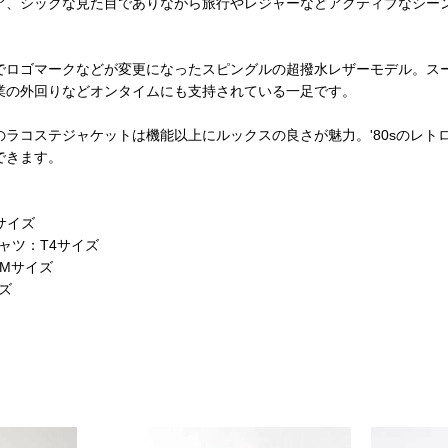
ア、シックな見た目でありながら旅行やレジャーなどアクティブなシー
でロゴマークなどが変更になったスピングルの超撥水レザーモデル。ス
業の外回りなどオンタイムにも支持されている一足です。
ラコステジャケットは機能以上にルックスの良さが魅力。'80sのレト
できます。
8サイズ
Tシャツ：T4サイズ
ツ：Mサイズ
イズ