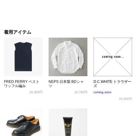
着用アイテム
FRED PERRY ベスト
NEPS 日本製 BDシャ
D.C.WHITE トラウザー
ワッフル編み
ツ
ズ
20,900円
10,780円
coming soon
25,300円