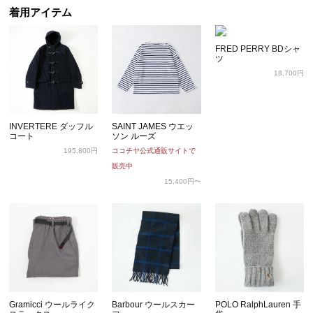
着用アイテム
FRED PERRY BDシャ
ツ
18,700円
INVERTERE ダッフル
SAINT JAMES ウエッ
コート
ソン ルーズ
195,800円
ココチヤ公式通販サイトで
販売中
15,400円〜
Gramicci ウールライク
Barbour ウールスカー
POLO RalphLauren 手