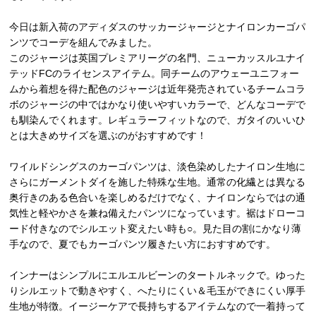
今日は新入荷のアディダスのサッカージャージとナイロンカーゴパ
ンツでコーデを組んでみました。
このジャージは英国プレミアリーグの名門、ニューカッスルユナイ
テッドFCのライセンスアイテム。同チームのアウェーユニフォー
ムから着想を得た配色のジャージは近年発売されているチームコラ
ボのジャージの中ではかなり使いやすいカラーで、どんなコーデで
も馴染んでくれます。レギュラーフィットなので、ガタイのいいひ
とは大きめサイズを選ぶのがおすすめです！
ワイルドシングスのカーゴパンツは、淡色染めしたナイロン生地に
さらにガーメントダイを施した特殊な生地。通常の化繊とは異なる
奥行きのある色合いを楽しめるだけでなく、ナイロンならではの通
気性と軽やかさを兼ね備えたパンツになっています。裾はドローコ
ード付きなのでシルエット変えたい時も○。見た目の割にかなり薄
手なので、夏でもカーゴパンツ履きたい方におすすめです。
インナーはシンプルにエルエルビーンのタートルネックで。ゆった
りシルエットで動きやすく、へたりにくい＆毛玉ができにくい厚手
生地が特徴。イージーケアで長持ちするアイテムなので一着持って