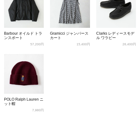
Barbour オイルド トラ
Gramicci ジャンパース
Clarks レディースモデ
ンスポート
カート
ル ワラビー
57,200円
15,400円
26,400円
POLO Ralph Lauren ニ
ット帽
7,980円