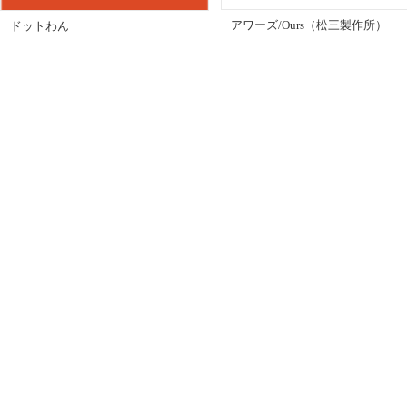
アワーズ/Ours（松三製作所）
ドットわん