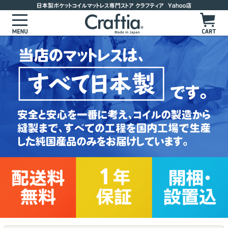
マットレスを選ぶ
サイズからマットレスを選ぶ
セミシングルショート：幅80cm×長さ180cm
かたさからマットレスを選ぶ
セミシングル：幅80cm×長さ195cm
かためのマットレス
種類から探す
セミシングル90：幅90cm×長さ195cm
ややかためのマットレス
製品ラインナップ
ポケットコイルマットレス
シングルショート：幅97cm×長さ180cm
標準的な硬さのマットレス
ポケットコイルマットレス
セレクトオーダーマットレス
シングル：幅97cm×長さ195cm
やわらかめのマットレス
ジュノ
￥63,800〜
ピロートップ
セレクトオーダーマットレス
セミダブル：幅120cm×長さ195cm
クロムストーン
￥72,600〜
ベッドパッド
フレックス
￥94,600〜
ピロートップ
ダブル：幅140cm×長さ195cm
ダイヤモンドロック
￥83,600〜
ワイドダブル：幅152cm×長さ195cm
ピロートップ シルバーセーブ
￥26,400〜
ベッドパッド
スリーハーモニー
￥83,600〜