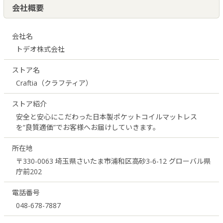
クイーンQ1：幅160cm×長さ195cm
ストア インフォメーション
会社概要
ベッドパッド シークリーン
￥7,040〜
竹ヘリンボーン
￥127,600〜
クイーンQ2：幅160cm×長さ195cm（2枚組）
納期について
メリノウール
￥160,600〜
会社名
キング：幅180cm×長さ195cm（2枚組）
よくあるご質問
トデオ株式会社
ストア名
お買い物ガイド
Craftia（クラフティア）
ストア評価
ストア紹介
安全と安心にこだわった日本製ポケットコイルマットレス
会社概要
を“良質適価”でお客様へお届けしていきます。
お問い合わせ
所在地
〒330-0063 埼玉県さいたま市浦和区高砂3-6-12 グローバル県
庁前202
日本製ポケットコイルマットレス専門ストア Craftia | © 2009 -
2026
TODEO Co. Ltd.
電話番号
048-678-7887