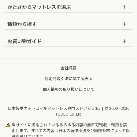
セミシングルショート
：幅80cm×長さ180cm
かたさから
マットレスを
選ぶ
セミシングル
：幅80cm×長さ195cm
かためのマットレス
種類から探す
セミシングル90
：幅90cm×長さ195cm
ややかためのマットレス
ポケットコイルマットレス
シングルショート
：幅97cm×長さ180cm
お買い物ガイド
標準的な硬さのマットレス
セレクトオーダーマットレス
シングル
：幅97cm×長さ195cm
お支払いについて
やわらかめのマットレス
ピロートップ
セミダブル
：幅120cm×長さ195cm
配送について
会社概要
ベッドパッド
ダブル
：幅140cm×長さ195cm
保証について
特定商取引法に関する表示
ワイドダブル
：幅152cm×長さ195cm
返品・交換・キャンセルについて
個人情報の取り扱いについて
クイーンQ1
：幅160cm×長さ195cm
搬入経路について
クイーンQ2
：幅160cm×長さ195cm（2枚組）
日本製ポケットコイルマットレス専門ストア Craftia | © 2009 -
2026
よくあるご質問
TODEO Co. Ltd.
キング
：幅180cm×長さ195cm（2枚組）
お問い合わせ
当サイトに掲載されているあらゆる内容の無許可転載・転用を禁
止します。
すべての内容は日本の著作権法及び国際条約によって保
護を受けています。