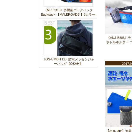
●
MLS8806-L
《MLS2310》多機能バックパック
Backpack 【MALEROADS 】6カラー
2017/8/8
新商品入荷しました！
大型サドルバッグです。
●
LS510
《ANJ-E886
ボトルホルダー コ
2017/7/26
防水バッグに新商品入荷しまし
た！
《OS-UMB-T12》防水メッセンジャ
●
OS-Y14605
ーバッグ【OSAH】
2017.9
●
OS-P14404
2017/7/25
新商品入荷しました！
防水バックパック
●
OS-UCB01-A1322
●
OS-UCB02-A0122
●
OS-UCB03-A1322
●
OS-UCB04-A1322
●
OS-UCB05-A1322
●
OS-UCB06-A0126
【AONIJIE】