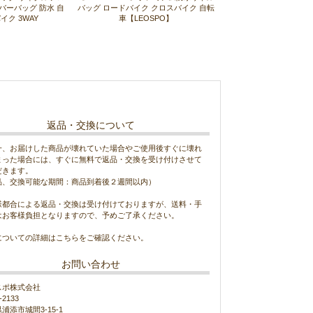
バーバッグ 防水 自
バッグ ロードバイク クロスバイク 自転
イク 3WAY
車【LEOSPO】
返品・交換について
一、お届けした商品が壊れていた場合やご使用後すぐに壊れ
まった場合には、すぐに無料で返品・交換を受け付けさせて
だきます。
品、交換可能な期間：商品到着後２週間以内）
様都合による返品・交換は受け付けておりますが、送料・手
はお客様負担となりますので、予めご了承ください。
についての詳細は
こちら
をご確認ください。
お問い合わせ
スポ株式会社
-2133
浦添市城間3-15-1