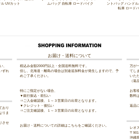
ル UVカット
ムバッグ 自転車 ロードバイク
ントバッグ ハンドル
転車 ロードバ
お届け・送料について
払い、
税込み金額2000円以上・全国送料無料です。
万が
いずれ
但し、北海道・離島の場合は別途追加料金が発生しますので、予
てし
めご了承ください。
いた
（返
特にご指定がない場合、
お客
▼銀行振込・前払い
数料
⇒ご入金確認後、１～３営業日の出荷となります。
▼クレジット・後払い
返品
ており
⇒ご注文確認後、１～３営業日の出荷となります。
なりま
りさせ
お届け・送料についての詳細は
こちら
をご確認ください。
レオ
〒901
沖縄県