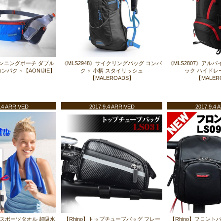
》ランニングポーチ ダブル
《MLS2948》サイクリングバッグ コンパ
《MLS2807》アル
ンパクト【AONIJIE】
クト 小柄 スタイリッシュ
ック ハイドレ
【MALEROADS】
【MALER
.4 ARRIVED
2017.9.4 ARRIVED
2017.9.4 
速乾スポーツタオル 超吸水
【Rhino】トップチューブバッグ フレー
【Rhino】フロント