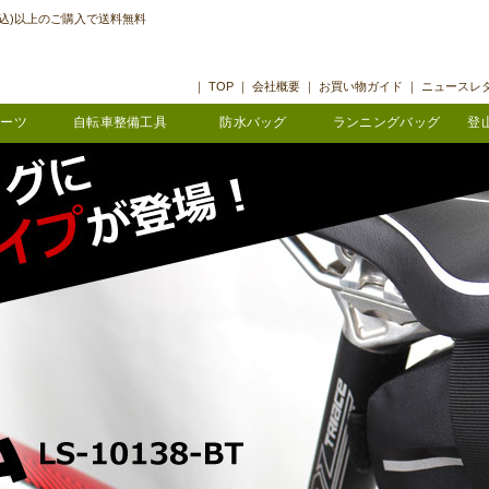
(税込)以上のご購入で送料無料
｜
TOP
｜
会社概要
｜
お買い物ガイド
｜
ニュースレ
パーツ
自転車整備工具
防水バッグ
ランニングバッグ
登