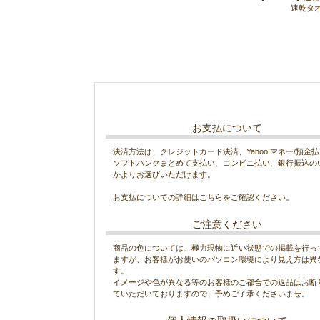
●
OS-UCB07-A1323
速乾タオ
2017/7/14
新商品入荷しました！
当店人気商品のサドルバッグ2点
です。
●
LS-10138-BP
●
LS-10138-BT
お支払について
2017/5/25
決済方法は、クレジットカード決済、Yahoo!マネー/預金
月末ウルトラセール開催！
ソフトバンクまとめて支払い、コンビニ払い、銀行振込の
当店全商品対象10%OFF
かよりお選びいただけます。
中！！！
お支払についての詳細は
こちら
をご確認ください。
お見逃しなく！
ご注意ください
2017/5/16
新商品入荷しました！
商品の色については、極力現物に近い状態での掲載を行っ
ますが、お客様がお使いのパソコン環境により見え方は異
●
MLS2782
す。
●
MLS2345
イメージや色が異なる等のお客様のご都合での返品はお断
ていただいておりますので、予めご了承くださいませ。
2017/4/21
新商品入荷しました！