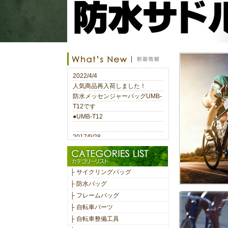
2022/4/4
人気商品再入荷しました！
防水メッセンジャーバッグUMB-
T12です
●
UMB-T12
2017/9/28
新商品入荷しました！
ランニングポーチです
●
ANJ-E886
├ サイクリングバッグ
├ 防水バッグ
2017/9/19
├ フレームバッグ
新商品入荷しました！
├ 自転車パーツ
サイクリングバッグです
●
MLS2948
├ 自転車整備工具