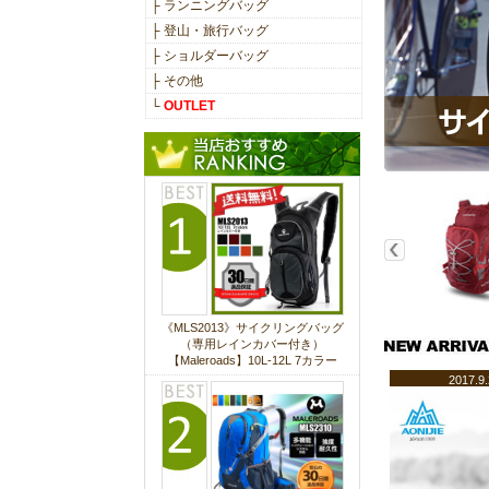
├ ランニングバッグ
2017/9/12
├ 登山・旅行バッグ
新商品入荷しました！
├ ショルダーバッグ
アルパインバッグです
├ その他
●
MLS2807
└
OUTLET
2017/9/8
新商品入荷しました！
ベストタイプのランニングバッ
グです
●
ANJ-E883
2017/9/4
新商品入荷しました！
人気のスポーツタオルです
●
《MLS2013》サイクリングバッグ
ANJ-E4071
（専用レインカバー付き）
自転車フレームバッグです
【Maleroads】10L-12L 7カラー
●
LS031
2017.9
●
LS091
2017/8/30
新商品入荷しました！
アームバンド 2サイズです
●
MLS8806-M