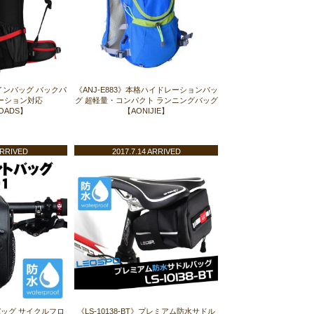
パインバッグ バックパ
《ANJ-E883》本格ハイドレーションバッ
ーション対応
グ 超軽量・コンパクト ランニングバッグ
OADS】
【AONIJIE】
ARRIVED
2017.7.14 ARRIVED
バッグ サイクルフロ
《LS-10138-BT》プレミアム防水サドル