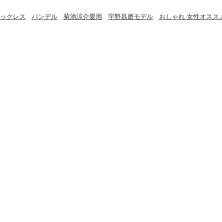
ックレス
バンデル
菊池涼介愛用
宇野昌磨モデル
おしゃれ 女性オスス