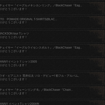
ェイサー『イーグルメキシカンリング』／BlackChaser『Eag...
りがとうございます！
TO POMADE ORIGINAL T-SHIRTS(BLAC...
りがとうございます！
JACKSON tour Tシャツ
りがとうございます！
ェイサー『イーグルライセンスボルト』／BlackChaser『Eag...
りがとうございます！
NANNYイベントＴシャツ2005
りがとうございます！
ウギ・ピアニスト 荒井伝太 ソロ・デビュー! 初フル・アルバム。
りがとうございます！
ェイサー『チェーンリング-II』／BlackChaser『Chain...
りがとうございます！
NANNY イベントTシャツ2004年