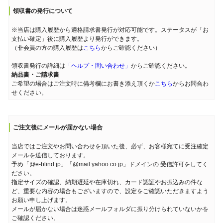
領収書の発行について
※当店は購入履歴から適格請求書発行が対応可能です。ステータスが「お
支払い確定」後に購入履歴より発行ができます。
（非会員の方の購入履歴は
こちら
からご確認ください）
領収書発行の詳細は
「ヘルプ・問い合わせ」
からご確認ください。
納品書・ご請求書
ご希望の場合はご注文時に備考欄にお書き添え頂くか
こちら
からお問合わ
せください。
ご注文後にメールが届かない場合
当店ではご注文やお問い合わせを頂いた後、必ず、お客様宛てに受注確定
メールを送信しております。
予め「@e-blind.jp」「@mail.yahoo.co.jp」ドメインの 受信許可をしてく
ださい。
指定サイズの確認、納期遅延や在庫切れ、カード認証やお振込みの件な
ど、重要な内容の場合もございますので、設定をご確認いただきますよう
お願い申し上げます。
メールが届かない場合は迷惑メールフォルダに振り分けられていないかを
ご確認ください。