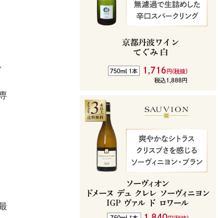
、
専
最