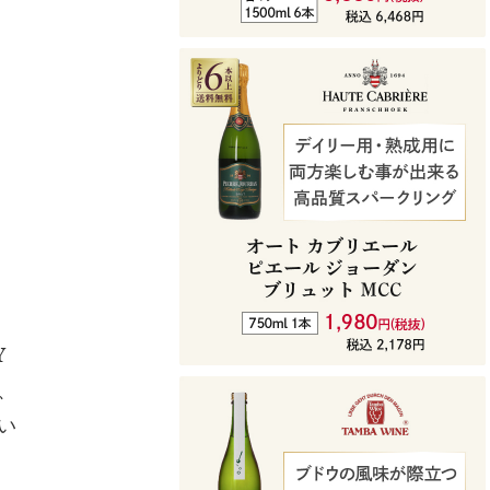
Y
、
い