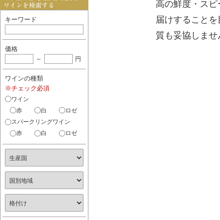
高の鮮度・スピ
届けすることを
キーワード
質も妥協しませ
価格
ワインの種類
※チェック必須
ワイン
赤
白
ロゼ
スパークリングワイン
赤
白
ロゼ