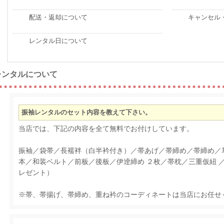
配送・返却について
キャンセル
レンタル日について
レンタルについて
振袖レンタルのセット内容を教えて下さい。
当店では、下記の内容を全て無料でお付けしています。
振袖／袋帯／長襦袢（白半衿付き）／帯あげ／帯締め／帯締め／
本／和装ベルト／前板／後板／伊逹締め ２枚／帯枕／三重仮紐 
レゼント）
※帯、帯揚げ、帯締め、重ね衿のコーディネートは当店にお任せ