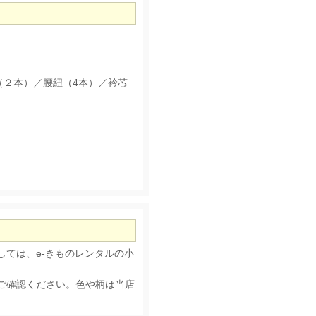
（２本）／腰紐（4本）／衿芯
ては、e-きものレンタルの小
ご確認ください。色や柄は当店