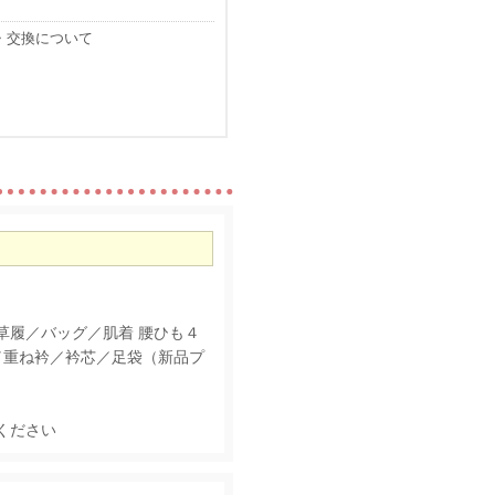
・交換について
草履／バッグ／肌着 腰ひも４
／重ね衿／衿芯／足袋（新品プ
ください