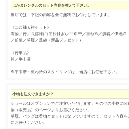
はかまレンタルのセット内容を教えて下さい。
当店では、下記の内容を全て無料でお付けしています。
《二尺袖＆袴セット》
着物／袴／長襦袢(白半衿付き)／半巾帯／重ね衿／肌着／伊達締
／前板／草履／足袋（新品プレゼント）
《袴単品》
袴／半巾帯
※半巾帯・重ね衿のスタイリングは、当店にお任せ下さい。
小物も注文できますか？
ショールはオプションでご注文いただけます。その他の小物に関し
物（販売品）のページよりお選びください。
草履、バッグは着物とセットになっていますので、セット内容を
にお任せください。