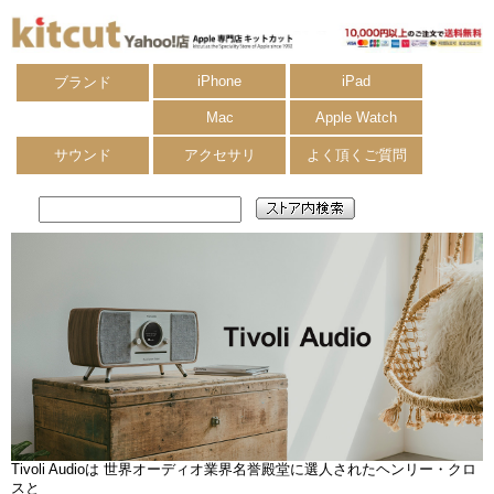
iPhone
iPad
ブランド
Mac
Apple Watch
サウンド
アクセサリ
よく頂くご質問
TivoliAudio
Tivoli Audioは 世界オーディオ業界名誉殿堂に選人されたヘンリー・クロ
スと