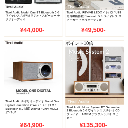
Tivoli Audio Model One BT Bluetooth 5.0
Tivoli Audio REVIVE LEDライト/ Qi / USB
ワイヤレス AM/FM ラジオ・スピーカー チ
充電機能搭載 Bluetooth 5.0 ワイヤレス ス
ボリオーディオ
ピーカー チボリオーディオ
¥44,000-
¥49,500-
ポイント10倍
Tivoli Audio チボリオーディオ Model One
Digital Generation 2 Wi-Fi / ワイドFM /
Tivoli Audio Music System BT Generation
Bluetooth 5.0 対応 Walnut / Grey MOD2-
2 Bluetooth 5.0 ワイヤレス ステレオ CD
1747-JP
プレイヤー AM/FM デジタルラジオ スピー
カー
¥64,900-
¥135,300-