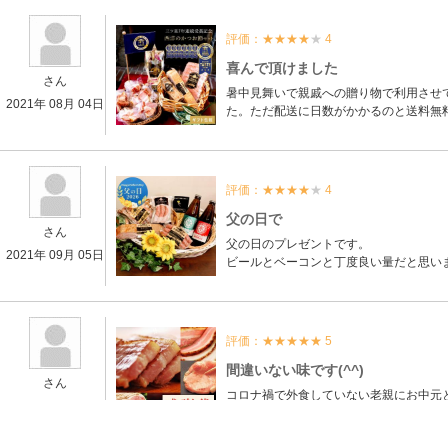
評価：
★★★★
★
4
喜んで頂けました
さん
暑中見舞いで親戚への贈り物で利用させ
2021年 08月 04日
た。ただ配送に日数がかかるのと送料無
評価：
★★★★
★
4
父の日で
さん
父の日のプレゼントです。
2021年 09月 05日
ビールとベーコンと丁度良い量だと思い
評価：
★★★★★
5
間違いない味です(^^)
さん
コロナ禍で外食していない老親にお中元
2021年 08月 30日
食に行ったようだと話していました。
ソーセージとベーコンを分けて貰って食