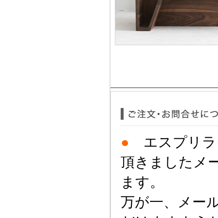
|
|
1616/arita
15.0％
0～9
|
ATON LUCE
|
CEM
A
|
Das Holz
|
e.spong
E
|
HASAMI PORCELAI
H
|
|
上出長右衛門
木
K
|
LEFF amsterdam
|
L
|
MASTERWAL
|
ME
M
|
|
OI
丹羽ふとん店
N
|
Syuro
|
Sghr
|
sh
S
TOJIKI TONYA
|
Tur
T