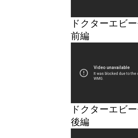
ドクターエビー
前編
ドクターエビー
後編