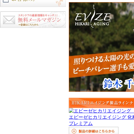
エビーゼヒカリエイジング 
プレミアム