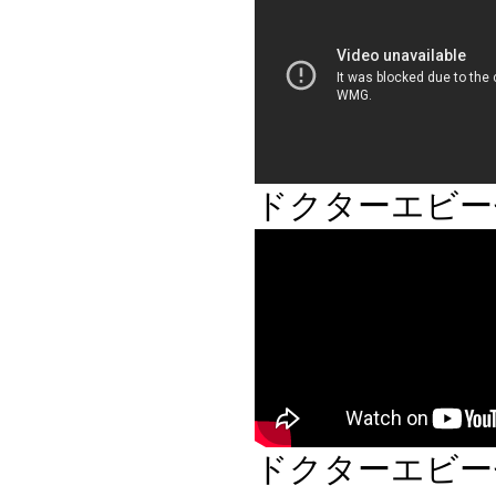
ドクターエビー
ドクターエビーゼ