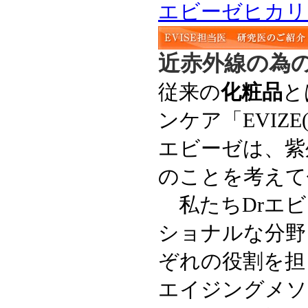
エビーゼヒカリ
近赤外線の為
従来の
化粧品
と
ンケア「EVIZ
エビーゼは、紫
のことを考えて
私たちDrエビ
ショナルな分野
ぞれの役割を担
エイジングメソ