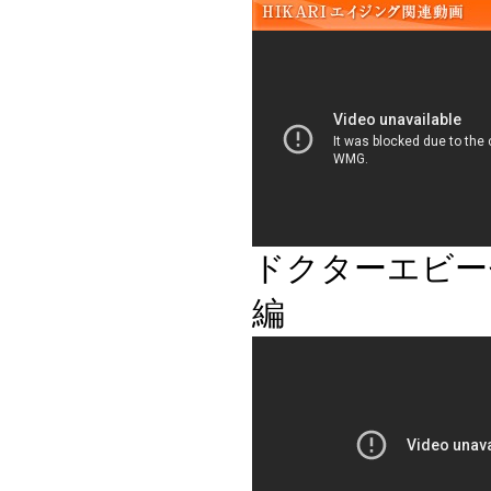
ドクターエビー
編