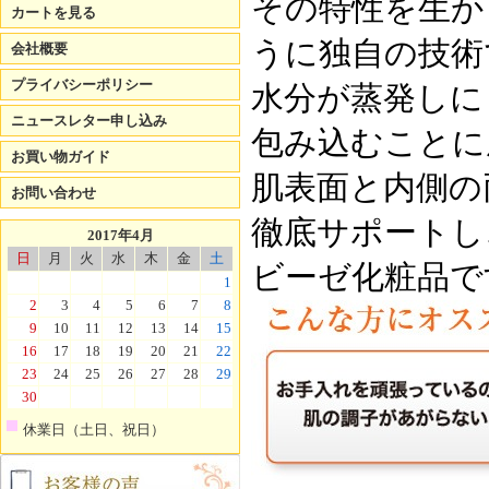
その特性を生か
カートを見る
うに独自の技術
会社概要
プライバシーポリシー
水分が蒸発しに
ニュースレター申し込み
包み込むことに
お買い物ガイド
肌表面と内側の
お問い合わせ
徹底サポートし
2017年4月
日
月
火
水
木
金
土
ビーゼ化粧品で
1
2
3
4
5
6
7
8
9
10
11
12
13
14
15
16
17
18
19
20
21
22
23
24
25
26
27
28
29
30
休業日（土日、祝日）