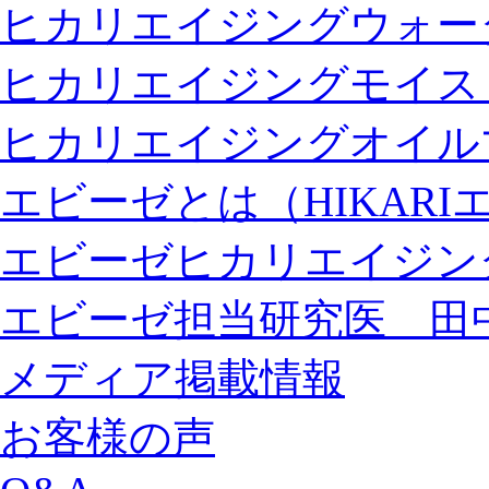
ヒカリエイジングウォー
ヒカリエイジングモイス
ヒカリエイジングオイル
エビーゼとは（HIKAR
エビーゼヒカリエイジン
エビーゼ担当研究医 田
メディア掲載情報
お客様の声