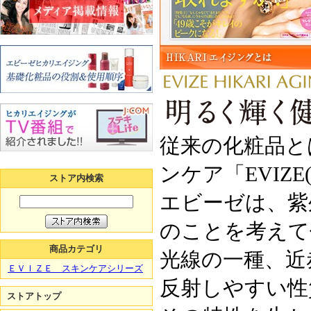
従来の化粧品と
ンケア「EVIZ
ストア内検索
エビーゼは、紫
のことを考えて
商品カテゴリ
光線の一種、近
ＥＶＩＺＥ スキンケアシリーズ
反射しやすい性
ストアトップ