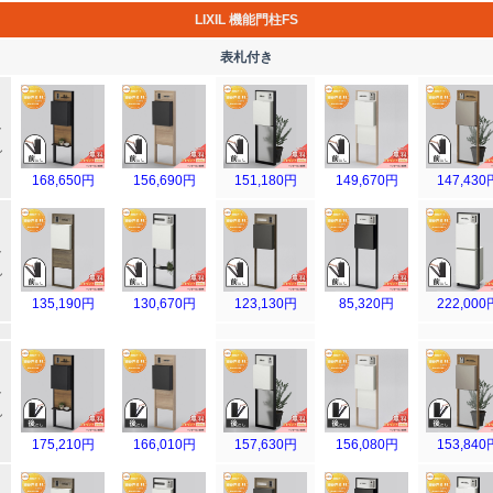
LIXIL 機能門柱FS
表札付き
ト
し
168,650円
156,690円
151,180円
149,670円
147,430
ト
し
135,190円
130,670円
123,130円
85,320円
222,000
ト
し
175,210円
166,010円
157,630円
156,080円
153,840