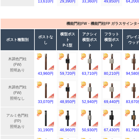
13,610円
29,390円
33,360円
49,850円
64,20
機能門柱FW・機能門柱FP ガラスサインタ
横型ポス
アクシィ
フラット
ポストな
グレイ
ポスト種類別
ト
横型ポス
横型ポス
し
ウッ
P-1型
ト
ト
木調色門柱
(FW)
照明あり
43,960円
59,720円
63,710円
80,210円
94,58
木調色門柱
(FW)
照明なし
33,070円
48,950円
52,940円
69,440円
83,67
アルミ色門柱
(FP)
照明あり
31,190円
46,960円
50,930円
67,430円
81,79