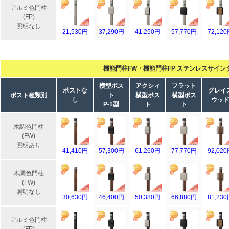
アルミ色門柱
(FP)
照明なし
21,530円
37,290円
41,250円
57,770円
72,12
機能門柱FW・機能門柱FP ステンレスサイン
横型ポス
アクシィ
フラット
ポストな
グレイ
ポスト種類別
ト
横型ポス
横型ポス
し
ウッ
P-1型
ト
ト
木調色門柱
(FW)
照明あり
41,410円
57,300円
61,260円
77,770円
92,02
木調色門柱
(FW)
照明なし
30,630円
46,400円
50,380円
66,880円
81,23
アルミ色門柱