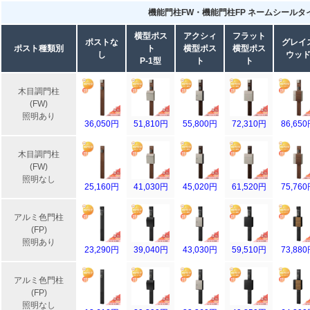
機能門柱FW・機能門柱FP ネームシールタ
横型ポス
アクシィ
フラット
ポストな
グレイ
ポスト種類別
ト
横型ポス
横型ポス
し
ウッ
P-1型
ト
ト
木目調門柱
(FW)
照明あり
36,050円
51,810円
55,800円
72,310円
86,65
木目調門柱
(FW)
照明なし
25,160円
41,030円
45,020円
61,520円
75,76
アルミ色門柱
(FP)
照明あり
23,290円
39,040円
43,030円
59,510円
73,88
アルミ色門柱
(FP)
照明なし